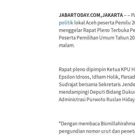
JABARTODAY.COM,JAKARTA
– – P
politik
lokal Aceh peserta Pemilu 
menggelar Rapat Pleno Terbuka P
Peserta Pemilihan Umum Tahun 202
malam.
Rapat pleno dipimpin Ketua KPU Ha
Epsilon Idroos, Idham Holik, Pars
Sudrajat bersama Sekretaris Jend
mendampingi Deputi Bidang Dukung
Administrasi Purwoto Ruslan Hiday
“Dengan membaca Bismillahirahman
pengundian nomor urut dan penetap