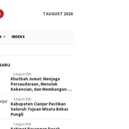
h
7 AUGUST 2026
A
INDEKS
BARU
6 August 2026
Khutbah Jumat: Menjaga
Persaudaraan, Menolak
Kebencian, dan Membangun …
4 August 2026
Kabupaten Cianjur Pastikan
Seluruh Tujuan Wisata Bebas
Pungli
1 August 2026
Kabinet Bayangan Desak