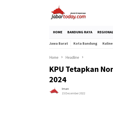
Skip
to
content
HOME
BANDUNG RAYA
REGIONA
Jawa Barat
Kota Bandung
Kuline
Home
Headline
KPU Tetapkan Nom
2024
Iman
15 December 2022