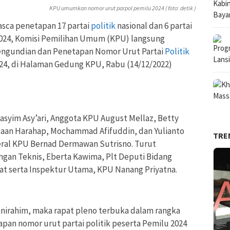
KPU umumkan nomor urut parpol pemilu 2024 ( foto: detik )
asca penetapan 17 partai
politik
nasional dan 6 partai
2024, Komisi Pemilihan Umum (KPU) langsung
engundian dan Penetapan Nomor Urut Partai
Politik
4, di Halaman Gedung KPU, Rabu (14/12/2022)
syim Asy’ari, Anggota KPU August Mellaz, Betty
adaan Harahap, Mochammad Afifuddin, dan Yulianto
TRE
eral KPU Bernad Dermawan Sutrisno. Turut
an Teknis, Eberta Kawima, Plt Deputi Bidang
at serta Inspektur Utama, KPU Nanang Priyatna.
irahim, maka rapat pleno terbuka dalam rangka
an nomor urut partai politik peserta Pemilu 2024