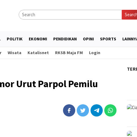
Searc
L
POLITIK
EKONOMI
PENDIDIKAN
OPINI
SPORTS
LAINNY
r
Wisata
Katalisnet
RKSB Maja FM
Login
TER
or Urut Parpol Pemilu