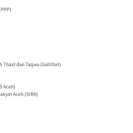
(PPP)
oh Thaat dan Taqwa (Gabthat)
AS Aceh)
Rakyat Aceh (SIRA)