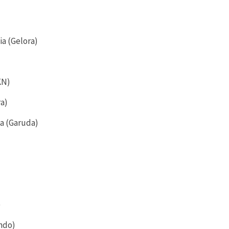
a (Gelora)
KN)
ra)
ia (Garuda)
)
indo)