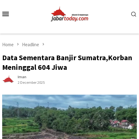
Skip
to
Mobile
content
Menu
Home
Headline
Data Sementara Banjir Sumatra,Korban
Meninggal 604 Jiwa
Iman
2 December 2025