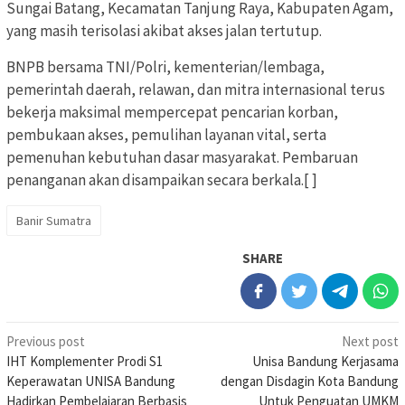
Sungai Batang, Kecamatan Tanjung Raya, Kabupaten Agam,
yang masih terisolasi akibat akses jalan tertutup.
BNPB bersama TNI/Polri, kementerian/lembaga,
pemerintah daerah, relawan, dan mitra internasional terus
bekerja maksimal mempercepat pencarian korban,
pembukaan akses, pemulihan layanan vital, serta
pemenuhan kebutuhan dasar masyarakat. Pembaruan
penanganan akan disampaikan secara berkala.[ ]
Banir Sumatra
SHARE
Post
Previous post
Next post
IHT Komplementer Prodi S1
Unisa Bandung Kerjasama
navigation
Keperawatan UNISA Bandung
dengan Disdagin Kota Bandung
Hadirkan Pembelajaran Berbasis
Untuk Penguatan UMKM