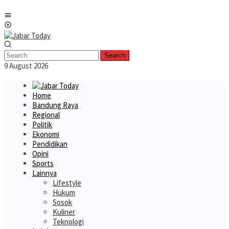
Skip
Mobile
to
Menu
content
Search
9 August 2026
Home
Bandung Raya
Regional
Politik
Ekonomi
Pendidikan
Opini
Sports
Lainnya
Lifestyle
Hukum
Sosok
Kuliner
Teknologi