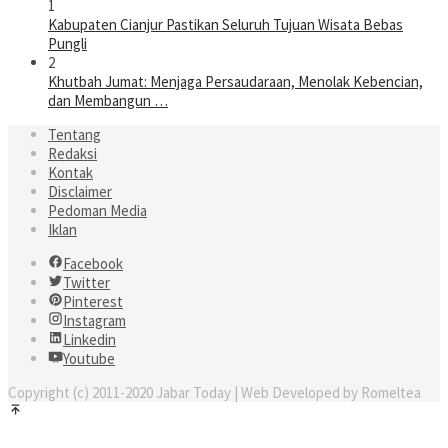
1
Kabupaten Cianjur Pastikan Seluruh Tujuan Wisata Bebas
Pungli
2
Khutbah Jumat: Menjaga Persaudaraan, Menolak Kebencian,
dan Membangun …
Tentang
Redaksi
Kontak
Disclaimer
Pedoman Media
Iklan
Facebook
Twitter
Pinterest
Instagram
Linkedin
Youtube
Copyright (c) 2011-2020 Jabar Today | Web Developed by Romeltea