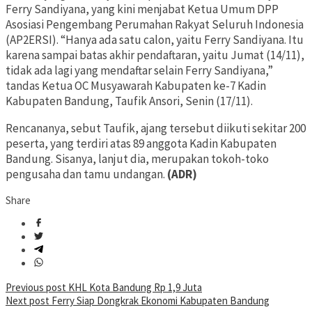
Ferry Sandiyana, yang kini menjabat Ketua Umum DPP
Asosiasi Pengembang Perumahan Rakyat Seluruh Indonesia
(AP2ERSI). “Hanya ada satu calon, yaitu Ferry Sandiyana. Itu
karena sampai batas akhir pendaftaran, yaitu Jumat (14/11),
tidak ada lagi yang mendaftar selain Ferry Sandiyana,”
tandas Ketua OC Musyawarah Kabupaten ke-7 Kadin
Kabupaten Bandung, Taufik Ansori, Senin (17/11).
Rencananya, sebut Taufik, ajang tersebut diikuti sekitar 200
peserta, yang terdiri atas 89 anggota Kadin Kabupaten
Bandung. Sisanya, lanjut dia, merupakan tokoh-toko
pengusaha dan tamu undangan.
(ADR)
Share
Post
Previous post
KHL Kota Bandung Rp 1,9 Juta
Next post
Ferry Siap Dongkrak Ekonomi Kabupaten Bandung
navigation