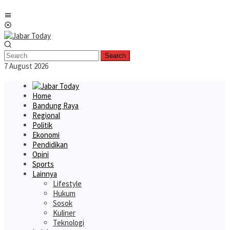
Skip
Mobile
to
Menu
content
Search
7 August 2026
Home
Bandung Raya
Regional
Politik
Ekonomi
Pendidikan
Opini
Sports
Lainnya
Lifestyle
Hukum
Sosok
Kuliner
Teknologi