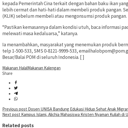
kepada Pemerintah Cina terkait dengan bahan baku ikan yan
lebih cermat dan hati-hati dalam membeli produk pangan. Se
(KLIK) sebelum membeli atau mengonsumsi produk pangan.
“Pastikan kemasannya dalam kondisi utuh, baca informasi pada
melewati masa kedaluarsa,” katanya.
Ia menambahkan, masyarakat yang menemukan produk berma
telp 1-500-533, SMS 0-8121-9999-533, emailhalobpom@pom.g
Besar/Balai POM di seluruh Indonesia. [ ]
Makanan Halal
Makanan Kalengan
Share
Post
Previous post
Dosen UNISA Bandung Edukasi Hidup Sehat Anak Migran 
Next post
Kampus Islami, Alichia Mahasiswa Kristen Nyaman Kuliah di
navigation
Related posts