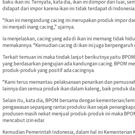
baku ikan ini. Ternyata, kata dia, ikan ini diimpor dari luar, 
didapat dari impor karena ikan ini tidak terdapat di Indonesia
“Ikan ini mengandung cacing ini merupakan produk impor dari p
ini menjadi inang cacing,” ujarnya.
Ia menjelaskan, cacing yang ada di ikan ini memang tidak hid
memakannya. “Kemudian cacing di ikan ini juga berpengaruh di
Terkait temuan ini maka tindak lanjut berikutnya yaitu B
yang berdasarkan pengujian ada kandungan cacing. BPOM m
produk-produk yang positif ada cacingnya.
“Kami terus memantau pelaksanaan penarikan dan pemusnah
lainnya dan semua produk ikan dalam kaleng, baik produk da
Selain itu, kata dia, BPOM bersama dengan kementerian/lem
pengawasan sepanjang rantai produksi ikan sejak penangkapa
produsen masih nekat menjual produk-produk ini maka BPO
mencabut izin edar.
Kemudian Pemerintah Indonesia, dalam hal ini Kementerian K