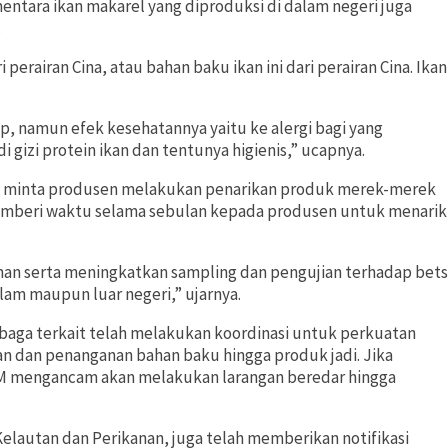
sementara ikan makarel yang diproduksi di dalam negeri juga
.
erairan Cina, atau bahan baku ikan ini dari perairan Cina. Ikan
up, namun efek kesehatannya yaitu ke alergi bagi yang
 gizi protein ikan dan tentunya higienis,” ucapnya.
POM minta produsen melakukan penarikan produk merek-merek
emberi waktu selama sebulan kepada produsen untuk menarik
an serta meningkatkan sampling dan pengujian terhadap bets
lam maupun luar negeri,” ujarnya.
baga terkait telah melakukan koordinasi untuk perkuatan
n dan penanganan bahan baku hingga produk jadi. Jika
M mengancam akan melakukan larangan beredar hingga
elautan dan Perikanan, juga telah memberikan notifikasi