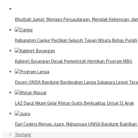
Khutbah Jumat: Menjaga Persaudaraan, Menolak Kebencian, da
Kabupaten Cianjur Pastikan Seluruh Tujuan Wisata Bebas Pungli
Kabinet Bayangan Desak Pemerintah Hentikan Program MBG
Dosen UNISA Bandung Berdayakan Lansia Sukapura Lewat Terap
LAZ Darul Hikam Gelar Khitan Gratis Berkualitas Untuk 51 Anak
Dari Cedera Menuju Juara, Mahasiswa UNISA Bandung Buktika
Tentang