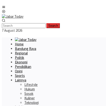
Skip
Mobile
to
Menu
content
Search
7 August 2026
Home
Bandung Raya
Regional
Politik
Ekonomi
Pendidikan
Opini
Sports
Lainnya
Lifestyle
Hukum
Sosok
Kuliner
Teknologi