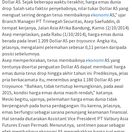
Dollar AS. Sejak beberapa waktu terakhir, harga emas dunia
drop. Salah satu faktor penyebabnya, nilai tukar Dollar AS yang
menguat seiring dengan terus membaiknya
ekonomi
AS,” ujar
Branch Manager PT Trimegah Securitas, Asep Saefuddin, di
tempat kerjanya, Jalan Asia Afrika Bandung, Kamis (2/10/2014).
Asep menjelaskan, pada Rabu (1/10/2014), harga emas dunia
berada pada level 1.209 Dollar AS per
troyounce
. Angka itu,
jelasnya, mengalami pelemahan sebesar 0,11 persen daripada
posisi sebelumnya.
Asep memperkirakan, terus membaiknya
ekonomi
AS yang
tentunya disertai penguatan Dollar AS dapat membuat harga
emas dunia terus drop hingga akhir tahun ini. Prediksinya, jelas
pria berkacamata itu, menembus angka 1.180 Dollar AS per
troyounce. “Bahkan, tidak tertutup kemungkinan, pada awal
2015, kondisi harga emas dunia masih rendah,” katanya.
Meski begitu, ujarnya, pelemahan harga emas dunia tidak
berpengaruh pada bursa perdagangan. Itu karena, jelasnya,
emas berfungsi sebagai sarana penunjang keamanan finansial.
Hal senada diutarakan Assistant Vice President PT Valbury Asia
Futures Ervan Permadi. Menurutnya,
sentimen pasar sebagai
efek membaiknya ekonomi AS menyebabkan harga jual emas