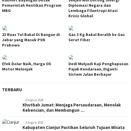
Kabinet Bayangan Desak
Sekjen MUI Dorong Sinergi
Pemerintah Hentikan Program
Diplomasi Negara dan
MBG
Lembaga Filantropi Atasi
Krisis Global
23 Ruas Tol Bakal Di Bangun di
Gas 3 Kg Bakal Beralih ke Gas
Jabar yang Masuk PSN
Serat Fiber
Prabowo
Efek Dolar Naik, Harga Oli
Dedi Mulyadi Kaji Penghapusan
Motor Melonjak
Pajak Kendaraan, Diganti
Sistem Jalan Berbayar
TERBARU
6 August 2026
Khutbah Jumat: Menjaga Persaudaraan, Menolak
Kebencian, dan Membangun …
4 August 2026
Kabupaten Cianjur Pastikan Seluruh Tujuan Wisata