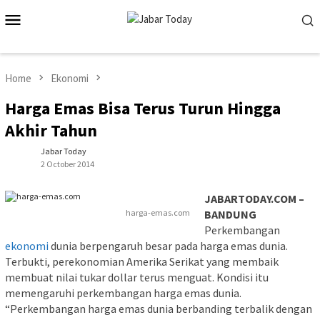
Skip
Mobile
to
Menu
content
Home
Ekonomi
Harga Emas Bisa Terus Turun Hingga
Akhir Tahun
Jabar Today
2 October 2014
JABARTODAY.COM –
harga-emas.com
BANDUNG
Perkembangan
ekonomi
dunia berpengaruh besar pada harga emas dunia.
Terbukti, perekonomian Amerika Serikat yang membaik
membuat nilai tukar dollar terus menguat. Kondisi itu
memengaruhi perkembangan harga emas dunia.
“Perkembangan harga emas dunia berbanding terbalik dengan