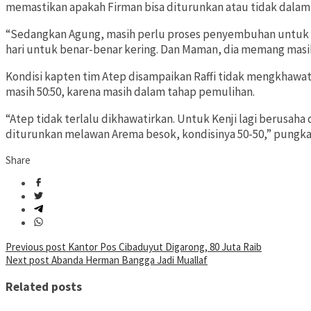
memastikan apakah Firman bisa diturunkan atau tidak dalam 
“Sedangkan Agung, masih perlu proses penyembuhan untuk lu
hari untuk benar-benar kering. Dan Maman, dia memang masih 
Kondisi kapten tim Atep disampaikan Raffi tidak mengkhawati
masih 50:50, karena masih dalam tahap pemulihan.
“Atep tidak terlalu dikhawatirkan. Untuk Kenji lagi berusa
diturunkan melawan Arema besok, kondisinya 50-50,” pungkas
Share
Post
Previous post
Kantor Pos Cibaduyut Digarong, 80 Juta Raib
Next post
Abanda Herman Bangga Jadi Muallaf
navigation
Related posts