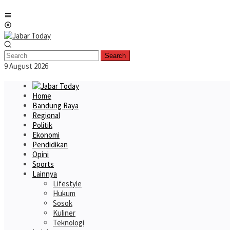
Skip
Mobile
to
Menu
content
Search
9 August 2026
Home
Bandung Raya
Regional
Politik
Ekonomi
Pendidikan
Opini
Sports
Lainnya
Lifestyle
Hukum
Sosok
Kuliner
Teknologi