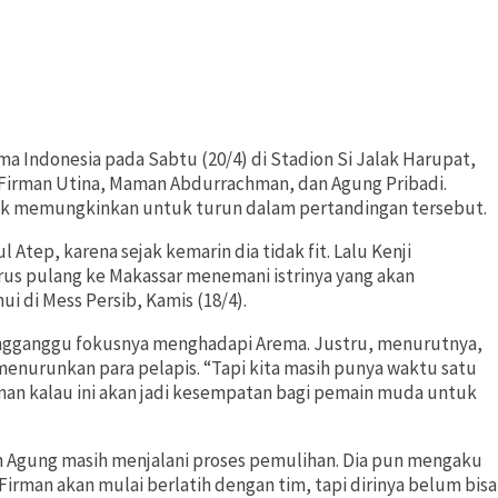
ndonesia pada Sabtu (20/4) di Stadion Si Jalak Harupat,
i Firman Utina, Maman Abdurrachman, dan Agung Pribadi.
dak memungkinkan untuk turun dalam pertandingan tersebut.
Atep, karena sejak kemarin dia tidak fit. Lalu Kenji
arus pulang ke Makassar menemani istrinya yang akan
ui di Mess Persib, Kamis (18/4).
engganggu fokusnya menghadapi Arema. Justru, menurutnya,
nurunkan para pelapis. “Tapi kita masih punya waktu satu
n kalau ini akan jadi kesempatan bagi pemain muda untuk
n Agung masih menjalani proses pemulihan. Dia pun mengaku
 Firman akan mulai berlatih dengan tim, tapi dirinya belum bisa