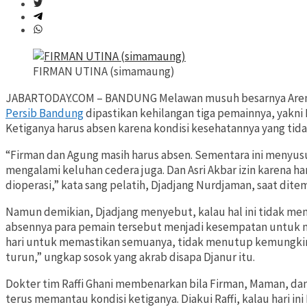
FIRMAN UTINA (simamaung)
JABARTODAY.COM – BANDUNG Melawan musuh besarnya Arema I
Persib Bandung
dipastikan kehilangan tiga pemainnya, yakn
Ketiganya harus absen karena kondisi kesehatannya yang ti
“Firman dan Agung masih harus absen. Sementara ini menyusul 
mengalami keluhan cedera juga. Dan Asri Akbar izin karena h
dioperasi,” kata sang pelatih, Djadjang Nurdjaman, saat ditem
Namun demikian, Djadjang menyebut, kalau hal ini tidak m
absennya para pemain tersebut menjadi kesempatan untuk me
hari untuk memastikan semuanya, tidak menutup kemungkina
turun,” ungkap sosok yang akrab disapa Djanur itu.
Dokter tim Raffi Ghani membenarkan bila Firman, Maman, da
terus memantau kondisi ketiganya. Diakui Raffi, kalau hari ini