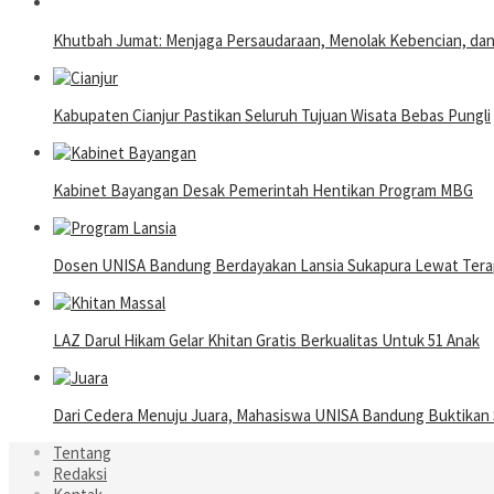
Khutbah Jumat: Menjaga Persaudaraan, Menolak Kebencian, da
Kabupaten Cianjur Pastikan Seluruh Tujuan Wisata Bebas Pungli
Kabinet Bayangan Desak Pemerintah Hentikan Program MBG
Dosen UNISA Bandung Berdayakan Lansia Sukapura Lewat Terap
LAZ Darul Hikam Gelar Khitan Gratis Berkualitas Untuk 51 Anak
Dari Cedera Menuju Juara, Mahasiswa UNISA Bandung Buktika
Tentang
Redaksi