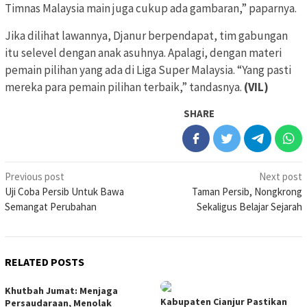
Timnas Malaysia main juga cukup ada gambaran,” paparnya.
Jika dilihat lawannya, Djanur berpendapat, tim gabungan
itu selevel dengan anak asuhnya. Apalagi, dengan materi
pemain pilihan yang ada di Liga Super Malaysia. “Yang pasti
mereka para pemain pilihan terbaik,” tandasnya.
(VIL)
SHARE
Post
Previous post
Next post
Uji Coba Persib Untuk Bawa
Taman Persib, Nongkrong
navigation
Semangat Perubahan
Sekaligus Belajar Sejarah
RELATED POSTS
Khutbah Jumat: Menjaga
Kabupaten Cianjur Pastikan
Persaudaraan, Menolak