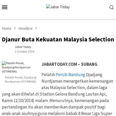
Skip
Mobile
to
Menu
content
Home
Headline
Djanur Buta Kekuatan Malaysia Selection
Jabar Today
1 October 2014
JABARTODAY.COM – SUBANG
Pelatih
Persib Bandung
Djadjang
Pelatih Persib, Djadjang
Nurdjaman menargetkan kemenangan
Nurdjaman (ISTIMEWA)
atas Malaysia Selection, dalam laga
yang akan dihelat di Stadion Gelora Bandung Lautan Api,
Kamis (2/10/2014) malam. Menurutnya, kemenangan pada
pertandingan itu akan memberikan dampak positif bagi
anak-anak asuhnya guna melakoni babak 8 Besar Liga Super