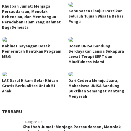
Khutbah Jumat: Menjaga
Kabupaten Cianjur Pastikan
Persaudaraan, Menolak
Seluruh Tujuan Wisata Bebas
Kebencian, dan Membangun
Pungli
Peradaban Islam Yang Rahmat
Bagi Semesta
Kabinet Bayangan Desak
Dosen UNISA Bandung
Pemerintah Hentikan Program
Berdayakan Lansia Sukapura
MBG
Lewat Terapi SEFT dan
Mindfulness Islami
LAZ Darul Hikam Gelar Khitan
Dari Cedera Menuju Juara,
Gratis Berkualitas Untuk 51
Mahasiswa UNISA Bandung
Anak
Buktikan Semangat Pantang
Menyerah
TERBARU
6 August 2026
Khutbah Jumat: Menjaga Persaudaraan, Menolak