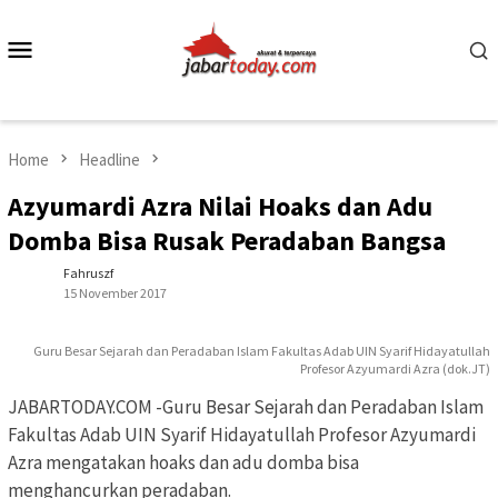
Skip
to
Mobile
content
Menu
Home
Headline
Azyumardi Azra Nilai Hoaks dan Adu
Domba Bisa Rusak Peradaban Bangsa
Fahruszf
15 November 2017
Guru Besar Sejarah dan Peradaban Islam Fakultas Adab UIN Syarif Hidayatullah
Profesor Azyumardi Azra (dok.JT)
JABARTODAY.COM -Guru Besar Sejarah dan Peradaban Islam
Fakultas Adab UIN Syarif Hidayatullah Profesor Azyumardi
Azra mengatakan hoaks dan adu domba bisa
menghancurkan peradaban.