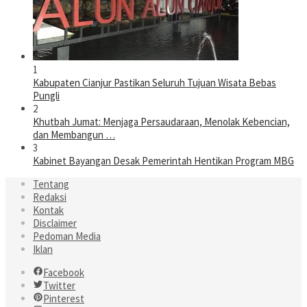
1
Kabupaten Cianjur Pastikan Seluruh Tujuan Wisata Bebas
Pungli
2
Khutbah Jumat: Menjaga Persaudaraan, Menolak Kebencian,
dan Membangun …
3
Kabinet Bayangan Desak Pemerintah Hentikan Program MBG
Tentang
Redaksi
Kontak
Disclaimer
Pedoman Media
Iklan
Facebook
Twitter
Pinterest