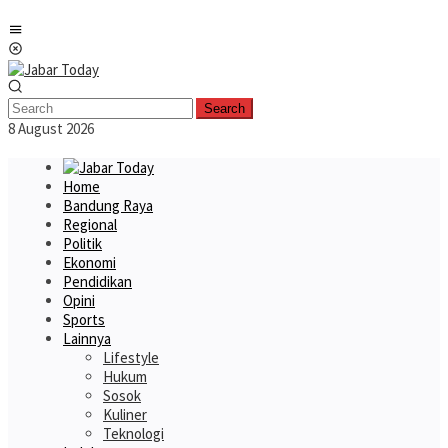
Skip
Mobile
to
Menu
content
Search
8 August 2026
Home
Bandung Raya
Regional
Politik
Ekonomi
Pendidikan
Opini
Sports
Lainnya
Lifestyle
Hukum
Sosok
Kuliner
Teknologi