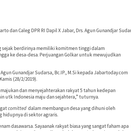
dan Caleg DPR RI Dapil X Jabar, Drs. Agun Gunandjar Sudarsa, 
ang sejak berdirinya memiliki komitmen tinggi dalam
ingga ke desa-desa. Perjuangan Golkar untuk mewujudkan
. Agun Gunandjar Sudarsa, Bc.IP., M.Si kepada Jabartoday.com
Kamis (28/2/2019).
 memajukan dan menyejahterakan rakyat 5 tahun kedepan
utk Indonesia maju dan sejahtera,” tuturnya.
ngat
comitted
dalam membangun desa yang dihuni oleh
hidupnya di sektor agraris.
 enam dasawarsa. Sayaanak rakyat biasa yang sangat faham apa