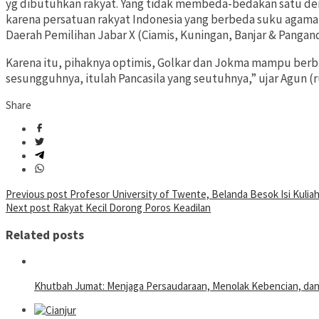
yg dibutuhkan rakyat. Yang tidak membeda-bedakan satu den
karena persatuan rakyat Indonesia yang berbeda suku agama 
Daerah Pemilihan Jabar X (Ciamis, Kuningan, Banjar & Pangan
Karena itu, pihaknya optimis, Golkar dan Jokma mampu berbu
sesungguhnya, itulah Pancasila yang seutuhnya,” ujar Agun (r
Share
Post
Previous post
Profesor University of Twente, Belanda Besok Isi Kuli
Next post
Rakyat Kecil Dorong Poros Keadilan
navigation
Related posts
Khutbah Jumat: Menjaga Persaudaraan, Menolak Kebencian, da