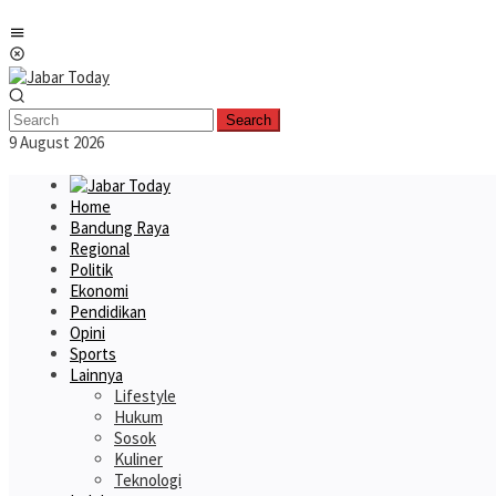
Skip
Mobile
to
Menu
content
Search
9 August 2026
Home
Bandung Raya
Regional
Politik
Ekonomi
Pendidikan
Opini
Sports
Lainnya
Lifestyle
Hukum
Sosok
Kuliner
Teknologi