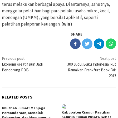
terus melakukan berbagai upaya. Di antaranya, sahutnya,
menggelar pelatihan bagi para pelaku usaha mikro, kecil,
menengah (UMKM), yang bersifat aplikatif, seperti
pelatihan pelaporan keuangan.
(win)
SHARE
Post
Previous post
Next post
Ekonomi Kreatif pun Jadi
300 Judul Buku Indonesia Ikut
navigation
Pendorong PDB
Ramaikan Frankfurt Book Fair
2017
RELATED POSTS
Khutbah Jumat: Menjaga
Kabupaten Cianjur Pastikan
Persaudaraan, Menolak
Seluruh Tujuan Wisata Bebas
Kebencian, dan Membangun