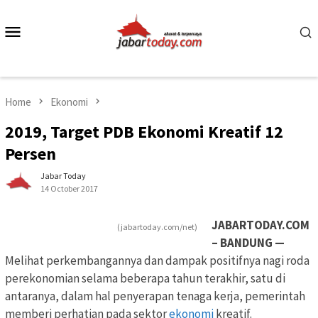
Skip
to
Mobile
content
Menu
Home
Ekonomi
2019, Target PDB Ekonomi Kreatif 12
Persen
Jabar Today
14 October 2017
JABARTODAY.COM
(jabartoday.com/net)
– BANDUNG —
Melihat perkembangannya dan dampak positifnya nagi roda
perekonomian selama beberapa tahun terakhir, satu di
antaranya, dalam hal penyerapan tenaga kerja, pemerintah
memberi perhatian pada sektor
ekonomi
kreatif.