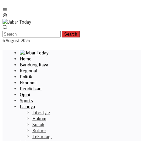
Skip
Mobile
to
Menu
content
Search
6 August 2026
Home
Bandung Raya
Regional
Politik
Ekonomi
Pendidikan
Opini
Sports
Lainnya
Lifestyle
Hukum
Sosok
Kuliner
Teknologi