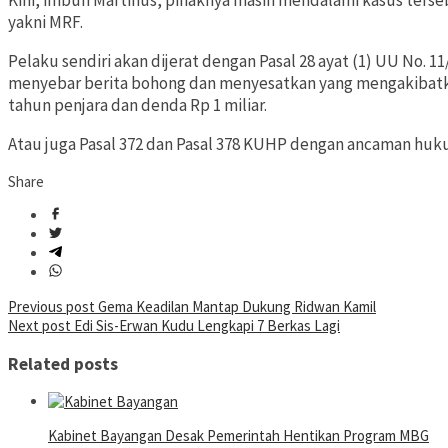
Kini, imbuh Martinus, pihaknya masih mendalami kasus terse
yakni MRF.
Pelaku sendiri akan dijerat dengan Pasal 28 ayat (1) UU No. 1
menyebar berita bohong dan menyesatkan yang mengakibatk
tahun penjara dan denda Rp 1 miliar.
Atau juga Pasal 372 dan Pasal 378 KUHP dengan ancaman huk
Share
Post
Previous post
Gema Keadilan Mantap Dukung Ridwan Kamil
Next post
Edi Sis-Erwan Kudu Lengkapi 7 Berkas Lagi
navigation
Related posts
Kabinet Bayangan Desak Pemerintah Hentikan Program MBG