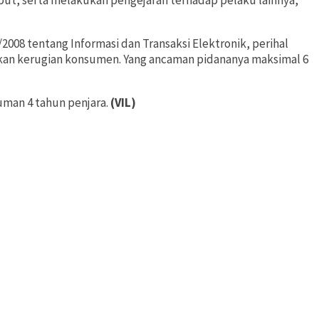
but, serta melakukan pengejaran terhadap pelaku lainnya,
1/2008 tentang Informasi dan Transaksi Elektronik, perihal
an kerugian konsumen. Yang ancaman pidananya maksimal 6
uman 4 tahun penjara.
(VIL)