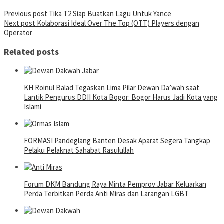
Post
Previous post
Tika T2 Siap Buatkan Lagu Untuk Yance
Next post
Kolaborasi Ideal Over The Top (OTT) Players dengan
navigation
Operator
Related posts
KH Roinul Balad Tegaskan Lima Pilar Dewan Da’wah saat
Lantik Pengurus DDII Kota Bogor: Bogor Harus Jadi Kota yang
Islami
FORMASI Pandeglang Banten Desak Aparat Segera Tangkap
Pelaku Pelaknat Sahabat Rasulullah
Forum DKM Bandung Raya Minta Pemprov Jabar Keluarkan
Perda Terbitkan Perda Anti Miras dan Larangan LGBT