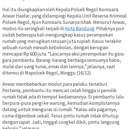
Hal itu diungkapkan oleh Kepala Polsek Regol Komisaris
Anwar Haidar, yang didampingi Kepala Unit Reserse Kriminal
Polsek Regol, Ajun Komisaris Sunarya Ishak. Menurut Anwar,
modus itu seringkali terjadi di
Kota Bandung
. Pihaknya pun
sudah beberapa kali mengungkap kasus perampokan
rumah yang merugikan ratusan juta rupiah. Kasus terakhir
sebuah rumah mewah kebobolan, dengan kerugian
mencapai Rp 600 juta. “Lancarnya aksi perampokan itu gara-
gara pembantu. Barang-barang berharga semuanya habis,
mulai dari uang tunai, emas dan lainnya,” jelasnya, saat
ditemui di Mapolsek Regol, Minggu (16/12).
Anwar membeberkan modus para pelaku tersebut.
Pertama, pembantu itu mencari celah hingga si pemilik
rumah tidak ada di tempat kediamannya. Si pembantu lalu
berpura-pura pergi ke warung, kemudian komplotannya
datang untuk menguras isi rumah. “Kalau ada pagarnya,
cuma digembok sekali. Terus pintu rumah tidak ditutup
dengan rapat. Jadi, tinggal congkel dikit, pintu langsung
kebuka,” jelasnya.