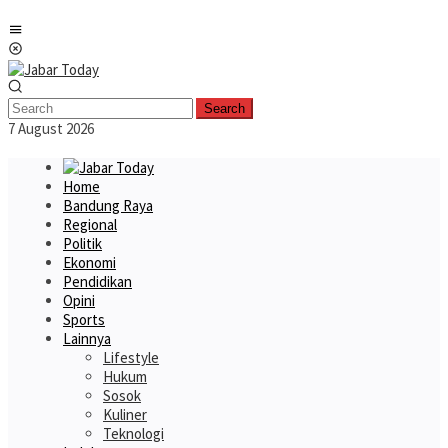
Skip
Mobile
to
Menu
content
Search
7 August 2026
Home
Bandung Raya
Regional
Politik
Ekonomi
Pendidikan
Opini
Sports
Lainnya
Lifestyle
Hukum
Sosok
Kuliner
Teknologi