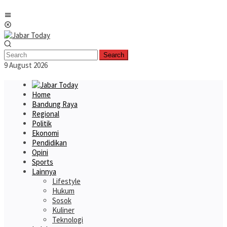
Skip
Mobile
to
Menu
content
Search
9 August 2026
Home
Bandung Raya
Regional
Politik
Ekonomi
Pendidikan
Opini
Sports
Lainnya
Lifestyle
Hukum
Sosok
Kuliner
Teknologi