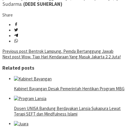
Sudarma.
(DEDE SUHERLAN)
Share
Post
Previous post
Bentrok Lampung, Pemda Bertanggung Jawab
Next post
Wow, Tiap Hari Kendaraan Yang Masuk Jakarta 2,2 Juta!
navigation
Related posts
Kabinet Bayangan Desak Pemerintah Hentikan Program MBG
Dosen UNISA Bandung Berdayakan Lansia Sukapura Lewat
Terapi SEFT dan Mindfulness Islami