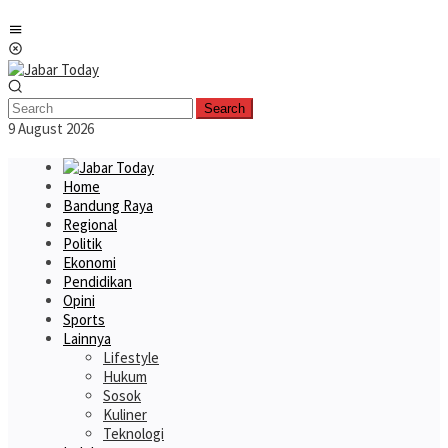
Skip
Mobile
to
Menu
content
Search
9 August 2026
Home
Bandung Raya
Regional
Politik
Ekonomi
Pendidikan
Opini
Sports
Lainnya
Lifestyle
Hukum
Sosok
Kuliner
Teknologi