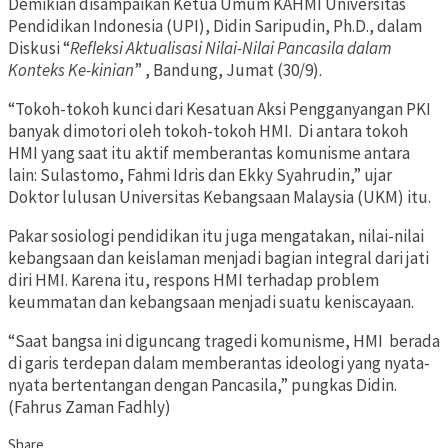
Demikian disampaikan Ketua Umum KAHMI Universitas
Pendidikan Indonesia (UPI), Didin Saripudin, Ph.D., dalam
Diskusi “
Refleksi Aktualisasi Nilai-Nilai Pancasila dalam
Konteks Ke-kinian
” , Bandung, Jumat (30/9).
“Tokoh-tokoh kunci dari Kesatuan Aksi Pengganyangan PKI
banyak dimotori oleh tokoh-tokoh HMI. Di antara tokoh
HMI yang saat itu aktif memberantas komunisme antara
lain: Sulastomo, Fahmi Idris dan Ekky Syahrudin,” ujar
Doktor lulusan Universitas Kebangsaan Malaysia (UKM) itu.
Pakar sosiologi pendidikan itu juga mengatakan, nilai-nilai
kebangsaan dan keislaman menjadi bagian integral dari jati
diri HMI. Karena itu, respons HMI terhadap problem
keummatan dan kebangsaan menjadi suatu keniscayaan.
“Saat bangsa ini diguncang tragedi komunisme, HMI berada
di garis terdepan dalam memberantas ideologi yang nyata-
nyata bertentangan dengan Pancasila,” pungkas Didin.
(Fahrus Zaman Fadhly)
Share