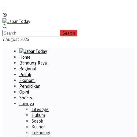
Skip
Mobile
to
Menu
content
Search
7 August 2026
Home
Bandung Raya
Regional
Politik
Ekonomi
Pendidikan
Opini
Sports
Lainnya
Lifestyle
Hukum
Sosok
Kuliner
Teknologi