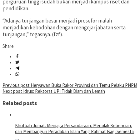
perguruan tinggi sudah bukan menjadi kampus riset dan
pendidikan.
“Adanya tunjangan besar menjadi prosefor malah
menjadikan kebodohan dengan mengejar jabatan serta
tunjangan,” tegasnya. (fzf).
Share
Post
Previous post
Heryawan Buka Rakor Provinsi dan Temu Pelaku PNPM
Next post
Idrus: Rektorat UPI Tidak Diam dan Lemah
navigation
Related posts
Khutbah Jumat: Menjaga Persaudaraan, Menolak Kebencian,
dan Membangun Peradaban Islam Yang Rahmat Bagi Semesta