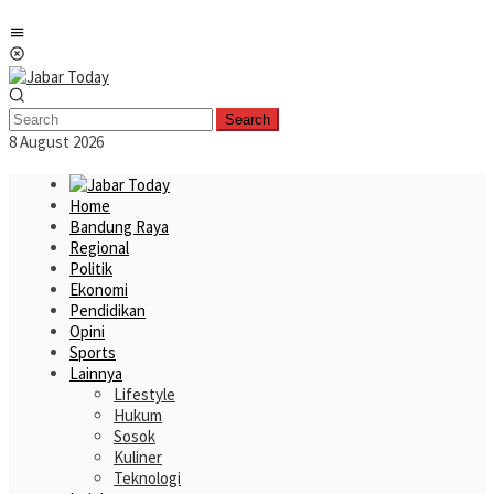
Skip
Mobile
to
Menu
content
Search
8 August 2026
Home
Bandung Raya
Regional
Politik
Ekonomi
Pendidikan
Opini
Sports
Lainnya
Lifestyle
Hukum
Sosok
Kuliner
Teknologi