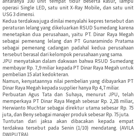
antaranya 100 unit tempat tidur beserta kasur, lampu
operasi Single LED, satu unit X-Ray Mobile, dan satu unit
USG 3 dimensi.
Kedua terdakwa juga dinilai menyalahi kepres tersebut dan
peraturan lelang yang dikeluarkan RSUD Sumedang karena
menetapkan dua perusahaan, yaitu PT. Dinar Raya Megah
sebagai pemenang lelang dan PT Gunaramindo Pratama
sebagai pemenang cadangan padahal kedua perusahaan
tersebut berasal dari kelompok perusahaan yang sama.
JPU menyatakan dalam dakwaan bahwa RSUD Sumedang
membayar Rp. 7,9 miliar kepada PT Dinar Raya Megah untuk
pembelian 15 alat kedokteran.
Namun, kenyataannya nilai pembelian yang dibayarkan PT
Dinar Raya Megah kepada supplier hanya Rp 4,7 miliar.
Perbuatan Agus Tata dan Suhaya, menurut JPU, telah
memperkaya PT Dinar Raya Megah sebesar Rp. 2,28 miliar,
Herwianto Muchtar sebagai direktur utama sebesar Rp. 75
juta, dan Beny sebagai manajer produk sebesar Rp. 75 juta.
Tuntutan dari jaksa akan dibacakan kepada empat
terdakwa tersebut pada Senin (1/10) mendatang. (AVILA
DWIPUTRA)