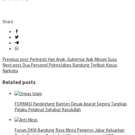
Share
Post
Previous post
Peringati Hari Anak, Gubernur Ajak Minum Susu
Next post
Dua Personel Polrestabes Bandung Terlibat Kasus
navigation
Narkoba
Related posts
FORMASI Pandeglang Banten Desak Aparat Segera Tangkap
Pelaku Pelaknat Sahabat Rasulullah
Forum DKM Bandung Raya Minta Pemprov Jabar Keluarkan