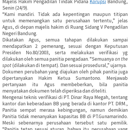
Majelis Hakim Pengadilan Tindak Pidana
Korupsi
Bandung,
Senin (24/9).
“Kami mandiri. Tidak ada kepentingan maupun titipan
untuk memenangkan satu perusahaan tertentu,” jelas
Agus, di depan majelis hakim di Ruang Sidang V Pengadilan
Negeri Bandung.
Dikatakan Agus, semua tahapan dilakukan sampai
mendapatkan 2 pemenang, sesuai dengan Keputusan
Presiden No.80/2003, serta melakukan verifikasi yg
dilakukan oleh semua panitia pengadaan. “Semuanya
on the
spot
(dilakukan di tempat). Dan sesuai prosedural,” ujarnya.
Dokumen perubahan yang diajukan oleh pihak panitia juga
dipertanyakan Hakim Ketua Sumantono. Menjawab
pertanyaan itu Agus membeberkan, bila panitia
menyatakan dokumen telah diperiksa dan diteliti.
Mengenai teknis verifikasi di PT. Dinar Raya Megah, tentang
kantor dan keberadaan BB yang berada di kantor PT. DRM.,
Panitia sempat merasa kebingungan, namun demikian
Panitia tidak menanyakan kapasitas BB di PT.Gunamarindo.
Meski sebenarnya perusahaan tersebut satu pemilik.
“Panitia tetap sesuai aturan, bahwa itu perusahaan yang