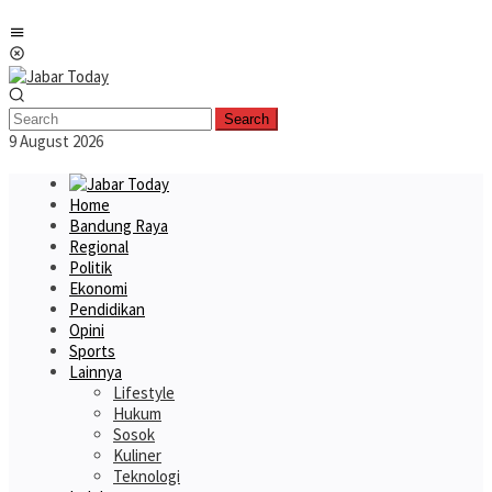
Skip
Mobile
to
Menu
content
Search
9 August 2026
Home
Bandung Raya
Regional
Politik
Ekonomi
Pendidikan
Opini
Sports
Lainnya
Lifestyle
Hukum
Sosok
Kuliner
Teknologi