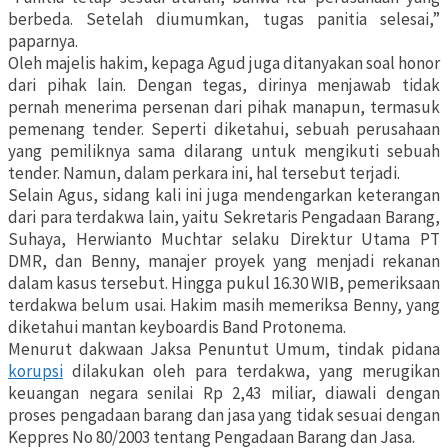
berbeda. Setelah diumumkan, tugas panitia selesai,”
paparnya.
Oleh majelis hakim, kepaga Agud juga ditanyakan soal honor
dari pihak lain. Dengan tegas, dirinya menjawab tidak
pernah menerima persenan dari pihak manapun, termasuk
pemenang tender. Seperti diketahui, sebuah perusahaan
yang pemiliknya sama dilarang untuk mengikuti sebuah
tender. Namun, dalam perkara ini, hal tersebut terjadi.
Selain Agus, sidang kali ini juga mendengarkan keterangan
dari para terdakwa lain, yaitu Sekretaris Pengadaan Barang,
Suhaya, Herwianto Muchtar selaku Direktur Utama PT
DMR, dan Benny, manajer proyek yang menjadi rekanan
dalam kasus tersebut. Hingga pukul 16.30 WIB, pemeriksaan
terdakwa belum usai. Hakim masih memeriksa Benny, yang
diketahui mantan keyboardis Band Protonema.
Menurut dakwaan Jaksa Penuntut Umum, tindak pidana
korupsi
dilakukan oleh para terdakwa, yang merugikan
keuangan negara senilai Rp 2,43 miliar, diawali dengan
proses pengadaan barang dan jasa yang tidak sesuai dengan
Keppres No 80/2003 tentang Pengadaan Barang dan Jasa.