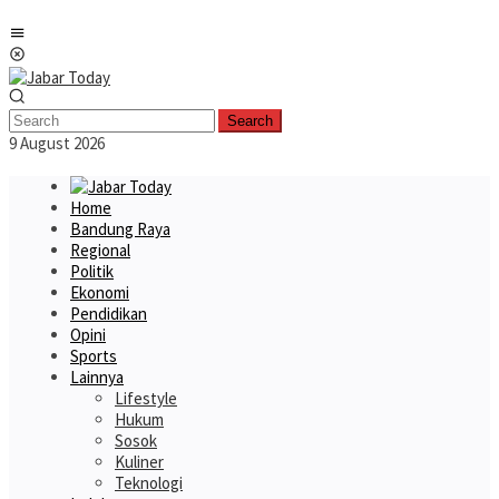
Skip
Mobile
to
Menu
content
Search
9 August 2026
Home
Bandung Raya
Regional
Politik
Ekonomi
Pendidikan
Opini
Sports
Lainnya
Lifestyle
Hukum
Sosok
Kuliner
Teknologi