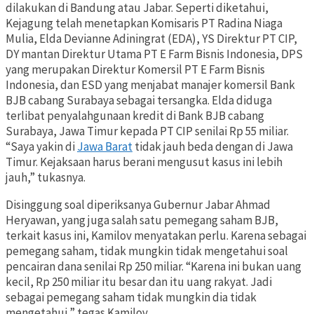
dilakukan di Bandung atau Jabar. Seperti diketahui,
Kejagung telah menetapkan Komisaris PT Radina Niaga
Mulia, Elda Devianne Adiningrat (EDA), YS Direktur PT CIP,
DY mantan Direktur Utama PT E Farm Bisnis Indonesia, DPS
yang merupakan Direktur Komersil PT E Farm Bisnis
Indonesia, dan ESD yang menjabat manajer komersil Bank
BJB cabang Surabaya sebagai tersangka. Elda diduga
terlibat penyalahgunaan kredit di Bank BJB cabang
Surabaya, Jawa Timur kepada PT CIP senilai Rp 55 miliar.
“Saya yakin di
Jawa Barat
tidak jauh beda dengan di Jawa
Timur. Kejaksaan harus berani mengusut kasus ini lebih
jauh,” tukasnya.
Disinggung soal diperiksanya Gubernur Jabar Ahmad
Heryawan, yang juga salah satu pemegang saham BJB,
terkait kasus ini, Kamilov menyatakan perlu. Karena sebagai
pemegang saham, tidak mungkin tidak mengetahui soal
pencairan dana senilai Rp 250 miliar. “Karena ini bukan uang
kecil, Rp 250 miliar itu besar dan itu uang rakyat. Jadi
sebagai pemegang saham tidak mungkin dia tidak
mengetahui,” tegas Kamilov.