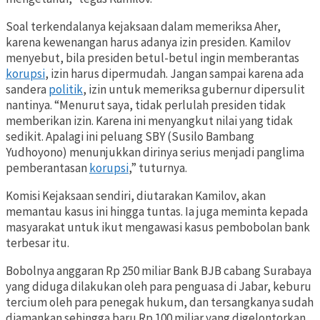
Soal terkendalanya kejaksaan dalam memeriksa Aher,
karena kewenangan harus adanya izin presiden. Kamilov
menyebut, bila presiden betul-betul ingin memberantas
korupsi
, izin harus dipermudah. Jangan sampai karena ada
sandera
politik
, izin untuk memeriksa gubernur dipersulit
nantinya. “Menurut saya, tidak perlulah presiden tidak
memberikan izin. Karena ini menyangkut nilai yang tidak
sedikit. Apalagi ini peluang SBY (Susilo Bambang
Yudhoyono) menunjukkan dirinya serius menjadi panglima
pemberantasan
korupsi
,” tuturnya.
Komisi Kejaksaan sendiri, diutarakan Kamilov, akan
memantau kasus ini hingga tuntas. Ia juga meminta kepada
masyarakat untuk ikut mengawasi kasus pembobolan bank
terbesar itu.
Bobolnya anggaran Rp 250 miliar Bank BJB cabang Surabaya
yang diduga dilakukan oleh para penguasa di Jabar, keburu
tercium oleh para penegak hukum, dan tersangkanya sudah
diamankan sehingga baru Rp 100 miliar yang digelontorkan.