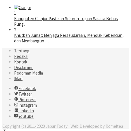
1
Kabupaten Cianjur Pastikan Seluruh Tujuan Wisata Bebas
Pungli
2
Khutbah Jumat: Menjaga Persaudaraan, Menolak Kebencian,
dan Membangun …
Tentang
Redaksi
Kontak
Disclaimer
Pedoman Media
Iklan
Facebook
Twitter
Pinterest
Instagram
Linkedin
Youtube
Copyright (c) 2011-2020 Jabar Today | Web Developed by Romeltea