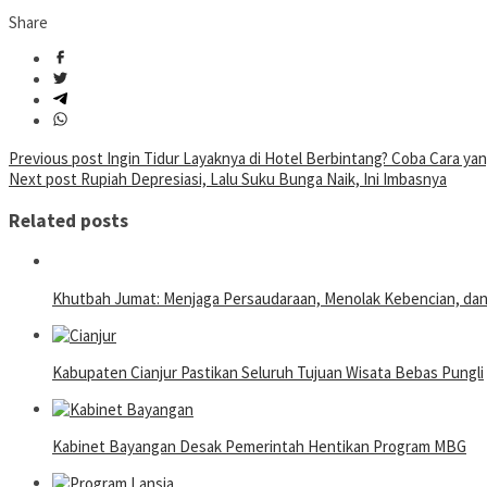
Share
Post
Previous post
Ingin Tidur Layaknya di Hotel Berbintang? Coba Cara yan
Next post
Rupiah Depresiasi, Lalu Suku Bunga Naik, Ini Imbasnya
navigation
Related posts
Khutbah Jumat: Menjaga Persaudaraan, Menolak Kebencian, da
Kabupaten Cianjur Pastikan Seluruh Tujuan Wisata Bebas Pungli
Kabinet Bayangan Desak Pemerintah Hentikan Program MBG