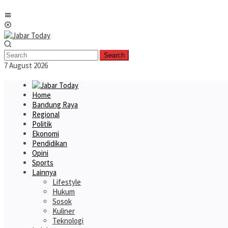
Skip
Mobile
to
Menu
content
Search
7 August 2026
Home
Bandung Raya
Regional
Politik
Ekonomi
Pendidikan
Opini
Sports
Lainnya
Lifestyle
Hukum
Sosok
Kuliner
Teknologi