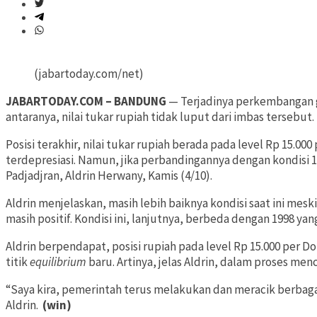
(jabartoday.com/net)
JABARTODAY.COM – BANDUNG
— Terjadinya perkembangan g
antaranya, nilai tukar rupiah tidak luput dari imbas tersebut
Posisi terakhir, nilai tukar rupiah berada pada level Rp 15.0
terdepresiasi. Namun, jika perbandingannya dengan kondisi 19
Padjadjran, Aldrin Herwany, Kamis (4/10).
Aldrin menjelaskan, masih lebih baiknya kondisi saat ini mesk
masih positif. Kondisi ini, lanjutnya, berbeda dengan 1998 yan
Aldrin berpendapat, posisi rupiah pada level Rp 15.000 per D
titik
equilibrium
baru. Artinya, jelas Aldrin, dalam proses menc
“Saya kira, pemerintah terus melakukan dan meracik berbagai
Aldrin.
(win)