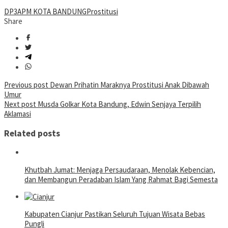
DP3APM KOTA BANDUNG
Prostitusi
Share
Post
Previous post
Dewan Prihatin Maraknya Prostitusi Anak Dibawah
Umur
navigation
Next post
Musda Golkar Kota Bandung, Edwin Senjaya Terpilih
Aklamasi
Related posts
Khutbah Jumat: Menjaga Persaudaraan, Menolak Kebencian,
dan Membangun Peradaban Islam Yang Rahmat Bagi Semesta
Kabupaten Cianjur Pastikan Seluruh Tujuan Wisata Bebas
Pungli