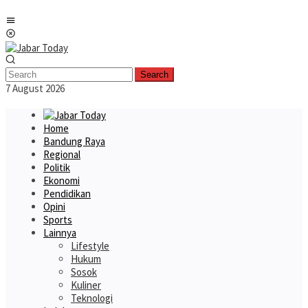
Skip
Mobile
to
Menu
content
Search
7 August 2026
Home
Bandung Raya
Regional
Politik
Ekonomi
Pendidikan
Opini
Sports
Lainnya
Lifestyle
Hukum
Sosok
Kuliner
Teknologi