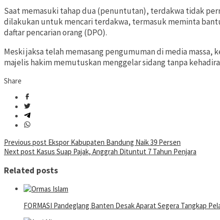
Saat memasuki tahap dua (penuntutan), terdakwa tidak per
dilakukan untuk mencari terdakwa, termasuk meminta ban
daftar pencarian orang (DPO).
Meski jaksa telah memasang pengumuman di media massa, ke
majelis hakim memutuskan menggelar sidang tanpa kehadiran
Share
Post
Previous post
Ekspor Kabupaten Bandung Naik 39 Persen
Next post
Kasus Suap Pajak, Anggrah Dituntut 7 Tahun Penjara
navigation
Related posts
FORMASI Pandeglang Banten Desak Aparat Segera Tangkap Pelak