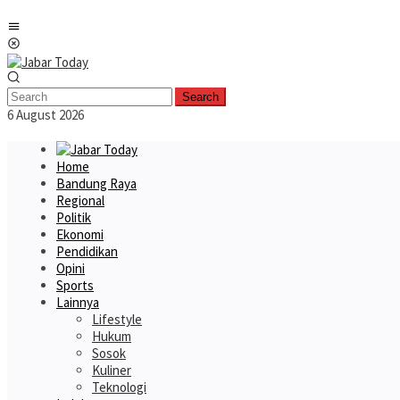
Skip
Mobile
to
Menu
content
Search
6 August 2026
Home
Bandung Raya
Regional
Politik
Ekonomi
Pendidikan
Opini
Sports
Lainnya
Lifestyle
Hukum
Sosok
Kuliner
Teknologi