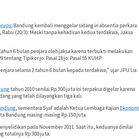
rupsi
Bandung kembali menggelar sidang in absentia perkara
, Rabu (20/3). Meski tanpa kehadiran kedua terdakwa, Jaksa
tahun 6 bulan penjara oleh jaksa karena terbukti melakukan
tentang Tipikor jo. Pasal 18 jo. Pasal 55 KUHP.
jara selama 2 tahun 6 bulan kepada terdakwa,” ujar JPU Lia
dung
tahun 2010 senilai Rp 300 juta ini terpaksa digelar karena
ang yang telah dilayangkan tiga kali.
andung
, sementara Syaf adalah Ketua Lembaga Kajian
Ekonom
ta Bandung masing-masing Rp 150 juta.
nyelidikan pada November 2011. Saat itu, keduanya dinilai
 totalnya Rp 300 juta.