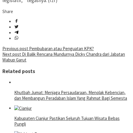
legislatif, ” tegasnya. (fzf)
Share
Post
Previous post
Pembubaran atau Penguatan KPK?
Next post
Di Balik Rencana Mundurnya Dicky Chandra dari Jabatan
navigation
Wabup Garut
Related posts
Khutbah Jumat: Menjaga Persaudaraan, Menolak Kebencian,
dan Membangun Peradaban Islam Yang Rahmat Bagi Semesta
Kabupaten Cianjur Pastikan Seluruh Tujuan Wisata Bebas
Pungli