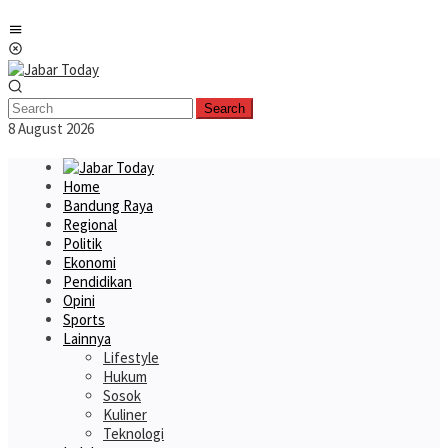
Skip
Mobile
to
Menu
content
Search
8 August 2026
Home
Bandung Raya
Regional
Politik
Ekonomi
Pendidikan
Opini
Sports
Lainnya
Lifestyle
Hukum
Sosok
Kuliner
Teknologi