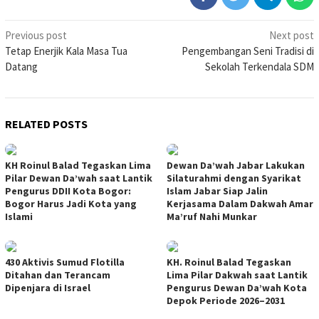
Post
Previous post
Next post
Tetap Enerjik Kala Masa Tua
Pengembangan Seni Tradisi di
navigation
Datang
Sekolah Terkendala SDM
RELATED POSTS
KH Roinul Balad Tegaskan Lima
Dewan Da’wah Jabar Lakukan
Pilar Dewan Da’wah saat Lantik
Silaturahmi dengan Syarikat
Pengurus DDII Kota Bogor:
Islam Jabar Siap Jalin
Bogor Harus Jadi Kota yang
Kerjasama Dalam Dakwah Amar
Islami
Ma’ruf Nahi Munkar
430 Aktivis Sumud Flotilla
KH. Roinul Balad Tegaskan
Ditahan dan Terancam
Lima Pilar Dakwah saat Lantik
Dipenjara di Israel
Pengurus Dewan Da’wah Kota
Depok Periode 2026–2031