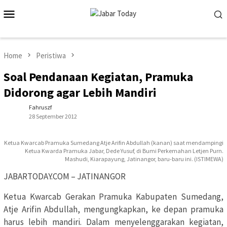
Skip
Mobile
to
Menu
content
Home
Peristiwa
Soal Pendanaan Kegiatan, Pramuka
Didorong agar Lebih Mandiri
Fahruszf
28 September 2012
Ketua Kwarcab Pramuka Sumedang Atje Arifin Abdullah (kanan) saat mendampingi
Ketua Kwarda Pramuka Jabar, Dede Yusuf, di Bumi Perkemahan Letjen Purn.
Mashudi, Kiarapayung, Jatinangor, baru-baru ini. (ISTIMEWA)
JABARTODAY.COM – JATINANGOR
Ketua Kwarcab Gerakan Pramuka Kabupaten Sumedang,
Atje Arifin Abdullah, mengungkapkan, ke depan pramuka
harus lebih mandiri. Dalam menyelenggarakan kegiatan,