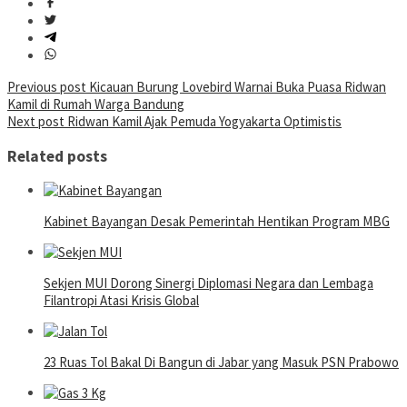
Post
Previous post
Kicauan Burung Lovebird Warnai Buka Puasa Ridwan
Kamil di Rumah Warga Bandung
navigation
Next post
Ridwan Kamil Ajak Pemuda Yogyakarta Optimistis
Related posts
Kabinet Bayangan Desak Pemerintah Hentikan Program MBG
Sekjen MUI Dorong Sinergi Diplomasi Negara dan Lembaga
Filantropi Atasi Krisis Global
23 Ruas Tol Bakal Di Bangun di Jabar yang Masuk PSN Prabowo