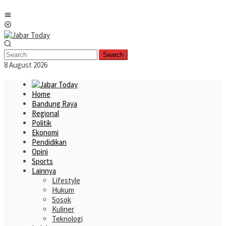
Skip
Mobile
to
Menu
content
Search
8 August 2026
Home
Bandung Raya
Regional
Politik
Ekonomi
Pendidikan
Opini
Sports
Lainnya
Lifestyle
Hukum
Sosok
Kuliner
Teknologi