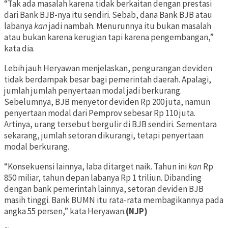
“Tak ada masalah karena tidak berkaitan dengan prestasi
dari Bank BJB-nya itu sendiri. Sebab, dana Bank BJB atau
labanya
kan
jadi nambah. Menurunnya itu bukan masalah
atau bukan karena kerugian tapi karena pengembangan,”
kata dia.
Lebih jauh Heryawan menjelaskan, pengurangan deviden
tidak berdampak besar bagi pemerintah daerah. Apalagi,
jumlah jumlah penyertaan modal jadi berkurang.
Sebelumnya, BJB menyetor deviden Rp 200 juta, namun
penyertaan modal dari Pemprov sebesar Rp 110 juta.
Artinya, urang tersebut bergulir di BJB sendiri. Sementara
sekarang, jumlah setoran dikurangi, tetapi penyertaan
modal berkurang.
“Konsekuensi lainnya, laba ditarget naik. Tahun ini
kan
Rp
850 miliar, tahun depan labanya Rp 1 triliun. Dibanding
dengan bank pemerintah lainnya, setoran deviden BJB
masih tinggi. Bank BUMN itu rata-rata membagikannya pada
angka 55 persen,” kata Heryawan.
(NJP)