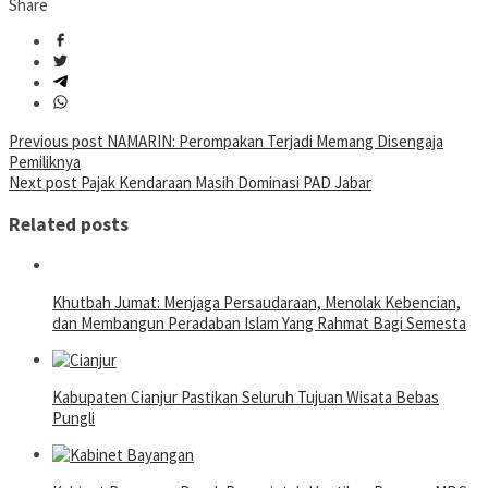
Share
Post
Previous post
NAMARIN: Perompakan Terjadi Memang Disengaja
Pemiliknya
navigation
Next post
Pajak Kendaraan Masih Dominasi PAD Jabar
Related posts
Khutbah Jumat: Menjaga Persaudaraan, Menolak Kebencian,
dan Membangun Peradaban Islam Yang Rahmat Bagi Semesta
Kabupaten Cianjur Pastikan Seluruh Tujuan Wisata Bebas
Pungli