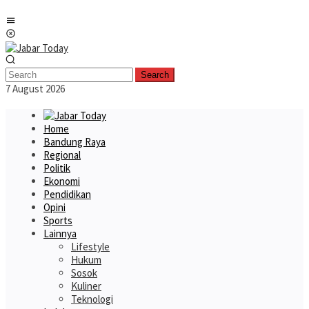
Skip
Mobile
to
Menu
content
Search
7 August 2026
Home
Bandung Raya
Regional
Politik
Ekonomi
Pendidikan
Opini
Sports
Lainnya
Lifestyle
Hukum
Sosok
Kuliner
Teknologi