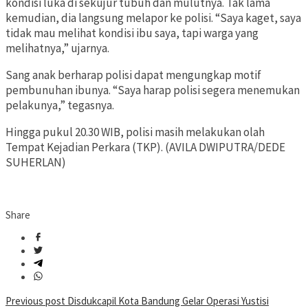
kondisi luka di sekujur tubuh dan mulutnya. Tak lama
kemudian, dia langsung melapor ke polisi. “Saya kaget, saya
tidak mau melihat kondisi ibu saya, tapi warga yang
melihatnya,” ujarnya.
Sang anak berharap polisi dapat mengungkap motif
pembunuhan ibunya. “Saya harap polisi segera menemukan
pelakunya,” tegasnya.
Hingga pukul 20.30 WIB, polisi masih melakukan olah
Tempat Kejadian Perkara (TKP). (AVILA DWIPUTRA/DEDE
SUHERLAN)
Share
Post
Previous post
Disdukcapil Kota Bandung Gelar Operasi Yustisi