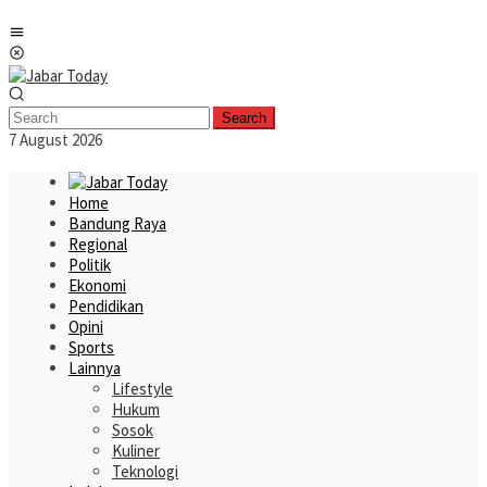
Skip
Mobile
to
Menu
content
Search
7 August 2026
Home
Bandung Raya
Regional
Politik
Ekonomi
Pendidikan
Opini
Sports
Lainnya
Lifestyle
Hukum
Sosok
Kuliner
Teknologi