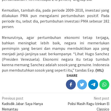
Kemudian, tambah dia, pada periode 2009-2010, investasi yang
dilakukan PMA pun mengalami pertumbuhan positif. Pada
periode itu, sebut dia, pertumbuhan investasi PMA sebesar 182
persen.
Menurutnya, agar pertumbuhan ekonomi tetap terjaga,
bahkan meningkat lebih baik, negara ini memerlukan
pemimpin yang berani dan mampu membuktikan apa yang
menjadi janji-janjinya saat berkampanye. “Lihat Hugo Sanchez
(Presiden Venezuela). Ekonomi negara itu tetap tumbuh
karena memang Sanchez adalah sosok yang genuine. Indonesia
pun membutuhkan sosok yang seperti itu,” tandas Eep.
(VIL)
SHARE
Post
Previous post
Next post
Kadisdik Jabar: Saya Hanya
Polisi Masih Ragu Izinkan El
navigation
Memantau
Classico