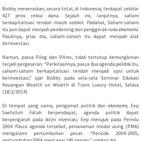
Bobby meneruskan, secara total, di Indonesia, terdapat sekitar
427 jenis reksa dana. Sejauh ini, lanjutnya, saham
berkapitalisasi rendah masih sedikit. Padahal, Saham-saham
itu pun dapat menjadi pendorong dan penggerak roda
ekonomi
.
Pasalnya, jelas dia, saham-saham itu dapat menjadi alat
berinvestasi.
Namun, pasca Pileg dan Pilres, tidak tertutup kemungkinan
terjadi pergeseran. “Perkiraannya, pasca dua agenda
politik
itu,
saham-saham berkapitalisasi rendah menjadi opsi untuk
berinvestasi,” ujar Bobby pada sela-sela Seminar Edukasi
Keuangan Wealth on Wealth di Trans Luxury Hotel, Selasa
(18/2/2014).
Di tempat yang sama, pengamat politik dan
ekonomi
, Eep
Saefulloh Fatah berpendapat, agenda politik dapat
berpengaruh pada iklim investasi. Eep merujuk pada Pemilu
2004. Pasca agenda tersebut, penanaman modal asing (PMA)
mengalami pertumbuhan pesat. “Periode 2004-2005,
pertumbuhan PMA mencapai 240 persen,” ungkap dia.