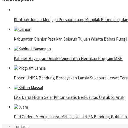
Khutbah Jumat: Menjaga Persaudaraan, Menolak Kebencian, da
Kabupaten Cianjur Pastikan Seluruh Tujuan Wisata Bebas Pungli
Kabinet Bayangan Desak Pemerintah Hentikan Program MBG
Dosen UNISA Bandung Berdayakan Lansia Sukapura Lewat Terap
LAZ Darul Hikam Gelar Khitan Gratis Berkualitas Untuk 51 Anak
Dari Cedera Menuju Juara, Mahasiswa UNISA Bandung Buktika
Tentang