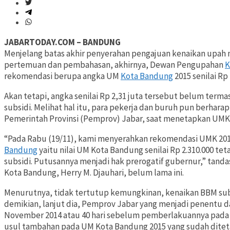
JABARTODAY.COM – BANDUNG
Menjelang batas akhir penyerahan pengajuan kenaikan upa
pertemuan dan pembahasan, akhirnya, Dewan Pengupahan
K
rekomendasi berupa angka UM
Kota Bandung
2015 senilai Rp 
Akan tetapi, angka senilai Rp 2,31 juta tersebut belum ter
subsidi. Melihat hal itu, para pekerja dan buruh pun berhar
Pemerintah Provinsi (Pemprov) Jabar, saat menetapkan UMK 
“Pada Rabu (19/11), kami menyerahkan rekomendasi UMK 2
Bandung
yaitu nilai UM Kota Bandung senilai Rp 2.310.000 
subsidi. Putusannya menjadi hak prerogatif gubernur,” tanda
Kota Bandung, Herry M. Djauhari, belum lama ini.
Menurutnya, tidak tertutup kemungkinan, kenaikan BBM sub
demikian, lanjut dia, Pemprov Jabar yang menjadi penentu 
November 2014 atau 40 hari sebelum pemberlakuannya pada 1
usul tambahan pada UM Kota Bandung 2015 yang sudah ditet