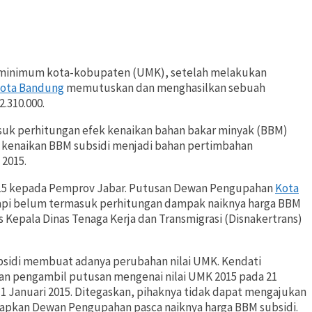
h minimum kota-kobupaten (UMK), setelah melakukan
ota Bandung
memutuskan dan menghasilkan sebuah
2.310.000.
masuk perhitungan efek kenaikan bahan bakar minyak (BBM)
ap kenaikan BBM subsidi menjadi bahan pertimbahan
2015.
015 kepada Pemprov Jabar. Putusan Dewan Pengupahan
Kota
tetapi belum termasuk perhitungan dampak naiknya harga BBM
s Kepala Dinas Tenaga Kerja dan Transmigrasi (Disnakertrans)
sidi membuat adanya perubahan nilai UMK. Kendati
dan pengambil putusan mengenai nilai UMK 2015 pada 21
 Januari 2015. Ditegaskan, pihaknya tidak dapat mengajukan
apkan Dewan Pengupahan pasca naiknya harga BBM subsidi.