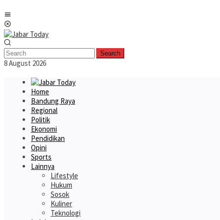
Skip
Mobile
to
Menu
content
Search
8 August 2026
Home
Bandung Raya
Regional
Politik
Ekonomi
Pendidikan
Opini
Sports
Lainnya
Lifestyle
Hukum
Sosok
Kuliner
Teknologi