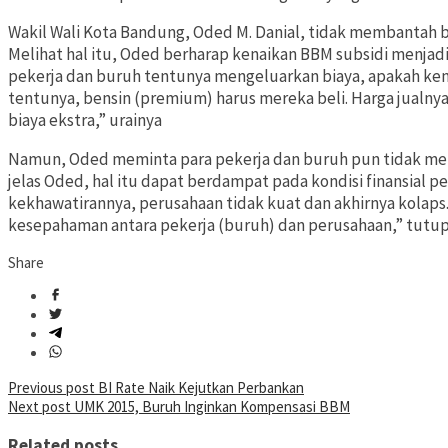
Wakil Wali Kota Bandung, Oded M. Danial, tidak membantah 
Melihat hal itu, Oded berharap kenaikan BBM subsidi menjad
pekerja dan buruh tentunya mengeluarkan biaya, apakah ke
tentunya, bensin (premium) harus mereka beli. Harga jualnya
biaya ekstra,” urainya
Namun, Oded meminta para pekerja dan buruh pun tidak men
jelas Oded, hal itu dapat berdampat pada kondisi finansial pe
kekhawatirannya, perusahaan tidak kuat dan akhirnya kolaps. 
kesepahaman antara pekerja (buruh) dan perusahaan,” tutu
Share
Post
Previous post
BI Rate Naik Kejutkan Perbankan
Next post
UMK 2015, Buruh Inginkan Kompensasi BBM
navigation
Related posts