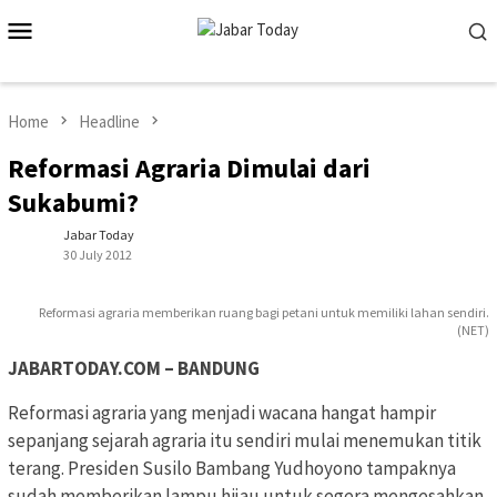
Skip
Mobile
to
Menu
content
Home
Headline
Reformasi Agraria Dimulai dari
Sukabumi?
Jabar Today
30 July 2012
Reformasi agraria memberikan ruang bagi petani untuk memiliki lahan sendiri.
(NET)
JABARTODAY.COM – BANDUNG
Reformasi agraria yang menjadi wacana hangat hampir
sepanjang sejarah agraria itu sendiri mulai menemukan titik
terang. Presiden Susilo Bambang Yudhoyono tampaknya
sudah memberikan lampu hijau untuk segera mengesahkan