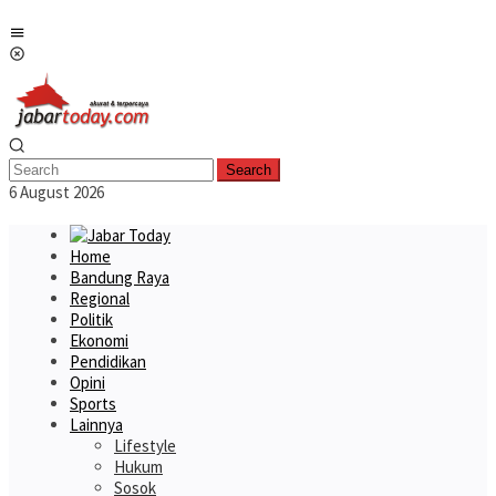
Skip
Mobile
to
Menu
content
Search
6 August 2026
Home
Bandung Raya
Regional
Politik
Ekonomi
Pendidikan
Opini
Sports
Lainnya
Lifestyle
Hukum
Sosok