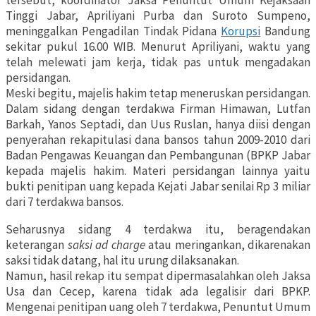
tersebut, koordinator Jaksa Penuntut Umum Kejaksaan
Tinggi Jabar, Apriliyani Purba dan Suroto Sumpeno,
meninggalkan Pengadilan Tindak Pidana
Korupsi
Bandung
sekitar pukul 16.00 WIB. Menurut Apriliyani, waktu yang
telah melewati jam kerja, tidak pas untuk mengadakan
persidangan.
Meski begitu, majelis hakim tetap meneruskan persidangan.
Dalam sidang dengan terdakwa Firman Himawan, Lutfan
Barkah, Yanos Septadi, dan Uus Ruslan, hanya diisi dengan
penyerahan rekapitulasi dana bansos tahun 2009-2010 dari
Badan Pengawas Keuangan dan Pembangunan (BPKP Jabar
kepada majelis hakim. Materi persidangan lainnya yaitu
bukti penitipan uang kepada Kejati Jabar senilai Rp 3 miliar
dari 7 terdakwa bansos.
Seharusnya sidang 4 terdakwa itu, beragendakan
keterangan
saksi ad charge
atau meringankan, dikarenakan
saksi tidak datang, hal itu urung dilaksanakan.
Namun, hasil rekap itu sempat dipermasalahkan oleh Jaksa
Usa dan Cecep, karena tidak ada legalisir dari BPKP.
Mengenai penitipan uang oleh 7 terdakwa, Penuntut Umum