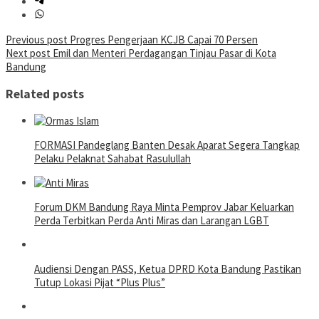
Post
Previous post
Progres Pengerjaan KCJB Capai 70 Persen
Next post
Emil dan Menteri Perdagangan Tinjau Pasar di Kota
navigation
Bandung
Related posts
FORMASI Pandeglang Banten Desak Aparat Segera Tangkap
Pelaku Pelaknat Sahabat Rasulullah
Forum DKM Bandung Raya Minta Pemprov Jabar Keluarkan
Perda Terbitkan Perda Anti Miras dan Larangan LGBT
Audiensi Dengan PASS, Ketua DPRD Kota Bandung Pastikan
Tutup Lokasi Pijat “Plus Plus”