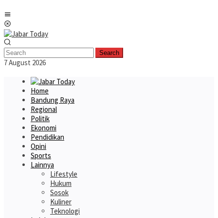
Skip
Mobile
to
Menu
content
Search
7 August 2026
Home
Bandung Raya
Regional
Politik
Ekonomi
Pendidikan
Opini
Sports
Lainnya
Lifestyle
Hukum
Sosok
Kuliner
Teknologi