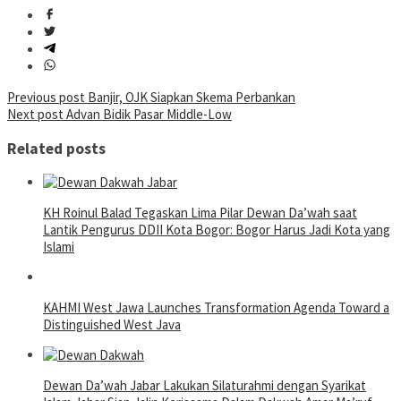
Post
Previous post
Banjir, OJK Siapkan Skema Perbankan
Next post
Advan Bidik Pasar Middle-Low
navigation
Related posts
KH Roinul Balad Tegaskan Lima Pilar Dewan Da’wah saat
Lantik Pengurus DDII Kota Bogor: Bogor Harus Jadi Kota yang
Islami
KAHMI West Jawa Launches Transformation Agenda Toward a
Distinguished West Java
Dewan Da’wah Jabar Lakukan Silaturahmi dengan Syarikat