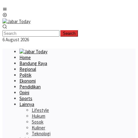
Skip
Mobile
to
Menu
content
Search
6 August 2026
Home
Bandung Raya
Regional
Politik
Ekonomi
Pendidikan
Opini
Sports
Lainnya
Lifestyle
Hukum
Sosok
Kuliner
Teknologi