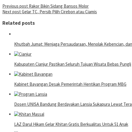
Post
Previous post
Rakor Bikin Sidang Bansos Molor
Next post
Gelar TC, Persib Pilih Cirebon atau Ciamis
navigation
Related posts
Khutbah Jumat: Menjaga Persaudaraan, Menolak Kebencian, da
Kabupaten Cianjur Pastikan Seluruh Tujuan Wisata Bebas Pungli
Kabinet Bayangan Desak Pemerintah Hentikan Program MBG
Dosen UNISA Bandung Berdayakan Lansia Sukapura Lewat Terap
LAZ Darul Hikam Gelar Khitan Gratis Berkualitas Untuk 51 Anak