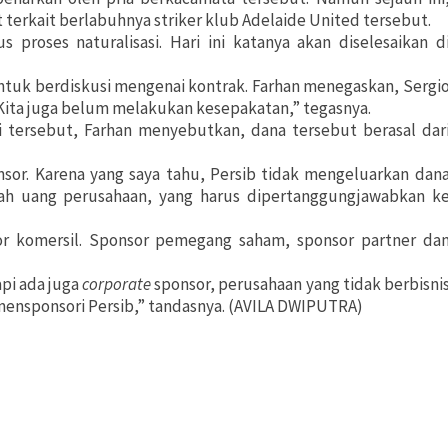
erkait berlabuhnya striker klub Adelaide United tersebut.
proses naturalisasi. Hari ini katanya akan diselesaikan d
ntuk berdiskusi mengenai kontrak. Farhan menegaskan, Sergi
Kita juga belum melakukan kesepakatan,” tegasnya.
i tersebut, Farhan menyebutkan, dana tersebut berasal dar
sor. Karena yang saya tahu, Persib tidak mengeluarkan dan
alah uang perusahaan, yang harus dipertanggungjawabkan k
sor komersil. Sponsor pemegang saham, sponsor partner da
api ada juga
corporate
sponsor, perusahaan yang tidak berbisni
mensponsori Persib,” tandasnya. (AVILA DWIPUTRA)