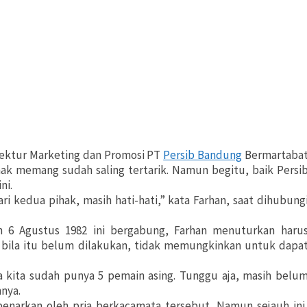
Direktur Marketing dan Promosi PT
Persib Bandung
Bermartaba
k memang sudah saling tertarik. Namun begitu, baik Persi
ni.
ari kedua pihak, masih hati-hati,” kata Farhan, saat dihubung
en 6 Agustus 1982 ini bergabung, Farhan menuturkan haru
na bila itu belum dilakukan, tidak memungkinkan untuk dapa
ena kita sudah punya 5 pemain asing. Tunggu aja, masih belu
hnya.
benarkan oleh pria berkacamata tersebut. Namun sejauh ini