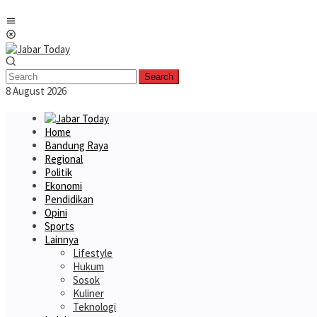
Skip
Mobile
to
Menu
content
Search
8 August 2026
Home
Bandung Raya
Regional
Politik
Ekonomi
Pendidikan
Opini
Sports
Lainnya
Lifestyle
Hukum
Sosok
Kuliner
Teknologi