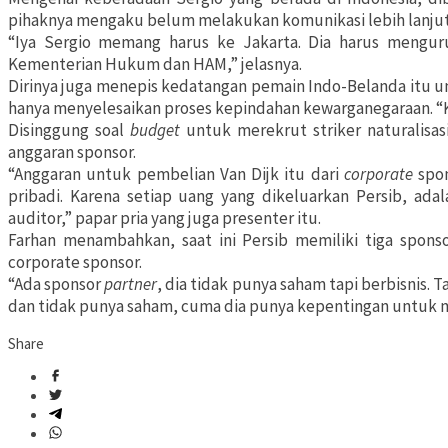
pihaknya mengaku belum melakukan komunikasi lebih lanjut t
“Iya Sergio memang harus ke Jakarta. Dia harus mengurus 
Kementerian Hukum dan HAM,” jelasnya.
Dirinya juga menepis kedatangan pemain Indo-Belanda itu u
hanya menyelesaikan proses kepindahan kewarganegaraan. “
Disinggung soal
budget
untuk merekrut striker naturalisas
anggaran sponsor.
“Anggaran untuk pembelian Van Dijk itu dari
corporate
spon
pribadi. Karena setiap uang yang dikeluarkan Persib, ad
auditor,” papar pria yang juga presenter itu.
Farhan menambahkan, saat ini Persib memiliki tiga spon
corporate sponsor.
“Ada sponsor
partner
, dia tidak punya saham tapi berbisnis. T
dan tidak punya saham, cuma dia punya kepentingan untuk 
Share