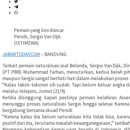
Pemain yang kini diincar
Persib, Sergio Van Dijk.
(ISTIMEWA)
JABARTODAY.COM
– BANDUNG
Terkait pemain naturalisasi asal Belanda, Sergio Van Dijk, 
(PT PBB) Muhammad Farhan, menuturkan, kedua belah piha
maupun Sergio sangat berhati-hati dalam melakukan proses i
“Kalau taksir-taksiran sih sudah. Tapi belum keluar angka d
melalui telepon, Jumat (21/9).
Ketika disinggung kapan pastinya pemain kelahiran Ass
menunggu proses naturalisasi Sergio hingga selesai. Kare
bergabung bersama skuad Persib.
“Karena kalau dia belum naturalisasi kita tidak bisa, kar
positif dari dia, terutama masalah kewarganegaraan,” tamba
Mengenai keberadaan Sergio yang berada di Indonesia, di