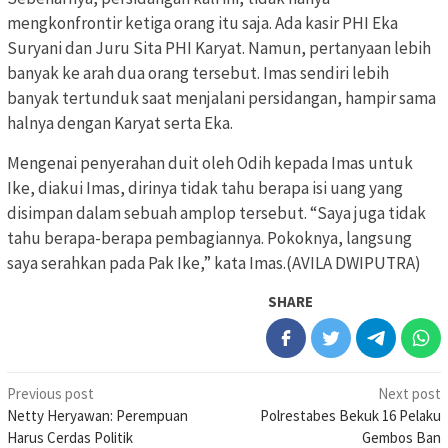
mengkonfrontir ketiga orang itu saja. Ada kasir PHI Eka
Suryani dan Juru Sita PHI Karyat. Namun, pertanyaan lebih
banyak ke arah dua orang tersebut. Imas sendiri lebih
banyak tertunduk saat menjalani persidangan, hampir sama
halnya dengan Karyat serta Eka.
Mengenai penyerahan duit oleh Odih kepada Imas untuk
Ike, diakui Imas, dirinya tidak tahu berapa isi uang yang
disimpan dalam sebuah amplop tersebut. “Saya juga tidak
tahu berapa-berapa pembagiannya. Pokoknya, langsung
saya serahkan pada Pak Ike,” kata Imas.(AVILA DWIPUTRA)
SHARE
Post
Previous post
Next post
Netty Heryawan: Perempuan
Polrestabes Bekuk 16 Pelaku
navigation
Harus Cerdas Politik
Gembos Ban