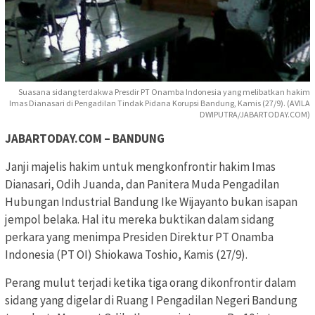
Suasana sidang terdakwa Presdir PT Onamba Indonesia yang melibatkan hakim
Imas Dianasari di Pengadilan Tindak Pidana Korupsi Bandung, Kamis (27/9). (AVILA
DWIPUTRA/JABARTODAY.COM)
JABARTODAY.COM – BANDUNG
Janji majelis hakim untuk mengkonfrontir hakim Imas
Dianasari, Odih Juanda, dan Panitera Muda Pengadilan
Hubungan Industrial Bandung Ike Wijayanto bukan isapan
jempol belaka. Hal itu mereka buktikan dalam sidang
perkara yang menimpa Presiden Direktur PT Onamba
Indonesia (PT OI) Shiokawa Toshio, Kamis (27/9).
Perang mulut terjadi ketika tiga orang dikonfrontir dalam
sidang yang digelar di Ruang I Pengadilan Negeri Bandung