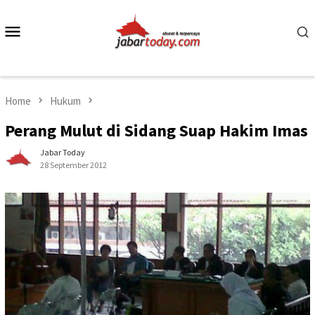
Skip
to
Mobile
content
Menu
Home
Hukum
Perang Mulut di Sidang Suap Hakim Imas
Jabar Today
28 September 2012