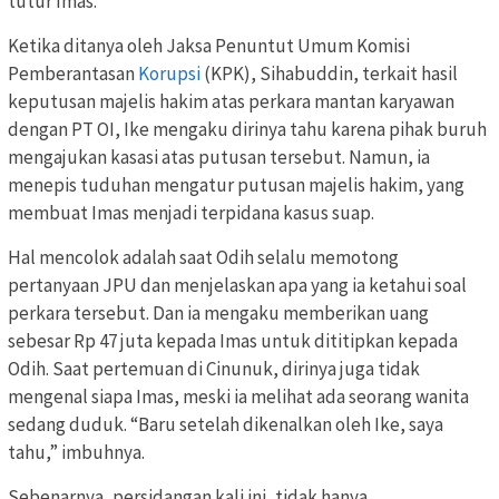
tutur Imas.
Ketika ditanya oleh Jaksa Penuntut Umum Komisi
Pemberantasan
Korupsi
(KPK), Sihabuddin, terkait hasil
keputusan majelis hakim atas perkara mantan karyawan
dengan PT OI, Ike mengaku dirinya tahu karena pihak buruh
mengajukan kasasi atas putusan tersebut. Namun, ia
menepis tuduhan mengatur putusan majelis hakim, yang
membuat Imas menjadi terpidana kasus suap.
Hal mencolok adalah saat Odih selalu memotong
pertanyaan JPU dan menjelaskan apa yang ia ketahui soal
perkara tersebut. Dan ia mengaku memberikan uang
sebesar Rp 47 juta kepada Imas untuk dititipkan kepada
Odih. Saat pertemuan di Cinunuk, dirinya juga tidak
mengenal siapa Imas, meski ia melihat ada seorang wanita
sedang duduk. “Baru setelah dikenalkan oleh Ike, saya
tahu,” imbuhnya.
Sebenarnya, persidangan kali ini, tidak hanya