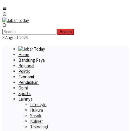
Skip
Mobile
to
Menu
content
Search
8 August 2026
Home
Bandung Raya
Regional
Politik
Ekonomi
Pendidikan
Opini
Sports
Lainnya
Lifestyle
Hukum
Sosok
Kuliner
Teknologi