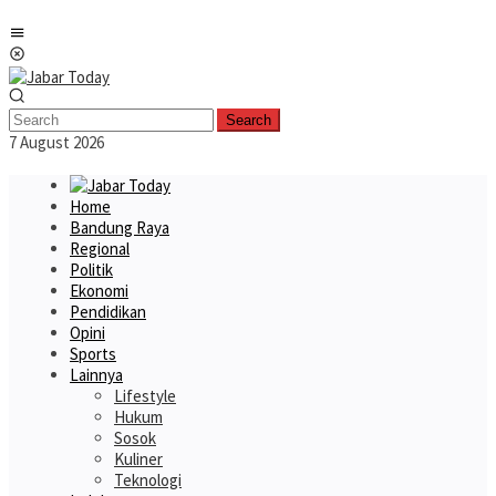
Skip
Mobile
to
Menu
content
Search
7 August 2026
Home
Bandung Raya
Regional
Politik
Ekonomi
Pendidikan
Opini
Sports
Lainnya
Lifestyle
Hukum
Sosok
Kuliner
Teknologi