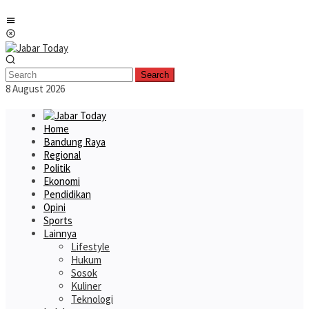
Skip
Mobile
to
Menu
content
Search
8 August 2026
Home
Bandung Raya
Regional
Politik
Ekonomi
Pendidikan
Opini
Sports
Lainnya
Lifestyle
Hukum
Sosok
Kuliner
Teknologi