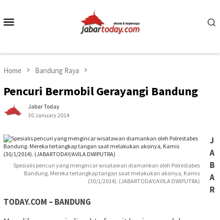
Skip
to
Mobile
content
Menu
Home
Bandung Raya
Pencuri Bermobil Gerayangi Bandung
Jabar Today
30 January 2014
J
A
B
Spesialis pencuri yang mengincar wisatawan diamankan oleh Polrestabes
Bandung. Mereka tertangkap tangan saat melakukan aksinya, Kamis
A
(30/1/2014). (JABARTODAY/AVILA DWIPUTRA)
R
TODAY.COM – BANDUNG