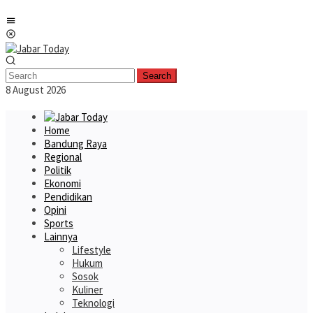
Skip
Mobile
to
Menu
content
Search
8 August 2026
Home
Bandung Raya
Regional
Politik
Ekonomi
Pendidikan
Opini
Sports
Lainnya
Lifestyle
Hukum
Sosok
Kuliner
Teknologi