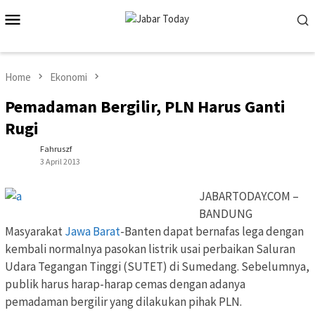
Skip
Mobile
to
Menu
content
Home
Ekonomi
Pemadaman Bergilir, PLN Harus Ganti
Rugi
Fahruszf
3 April 2013
JABARTODAY.COM –
BANDUNG
Masyarakat
Jawa Barat
-Banten dapat bernafas lega dengan
kembali normalnya pasokan listrik usai perbaikan Saluran
Udara Tegangan Tinggi (SUTET) di Sumedang. Sebelumnya,
publik harus harap-harap cemas dengan adanya
pemadaman bergilir yang dilakukan pihak PLN.