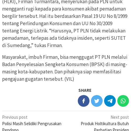
(HLKI), Firman Turmantara, menyerukan pada PLN untuk
mengganti rugi kepada para konsumen akibat pemadaman
bergilir tersebut. Hal itu berdasarkan Pasal 19 UU No 8/1999
tentang Perlindungan Konsumen dan UU No 30/2009
tentang Energi Listrik. “Harusnya, PT PLN tidak melakukan
pemadaman, terlepas ada tidaknya insiden, seperti SUTET
di Sumedang,” tukas Firman.
Masyarakat, imbuh Firman, bisa menggugat PT PLN melalui
Badan Penyelesaian Sengketa Konsumen (BPSK) di masing-
masing kota-kabupaten. Dan pihaknya siap memfasilitasi
pengajuan gugatan tersebut. (VIL)
SHARE
Post
Previous post
Next post
Polisi Masih Selidiki Pengrusakan
Produk Holtikultura Butuh
navigation
Pendopo
Perhatian Presiden