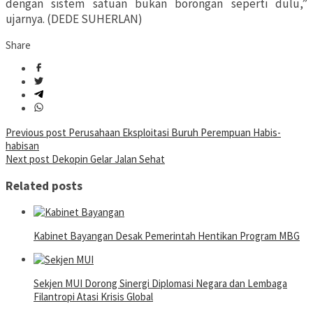
dengan sistem satuan bukan borongan seperti dulu,”
ujarnya. (DEDE SUHERLAN)
Share
Post
Previous post
Perusahaan Eksploitasi Buruh Perempuan Habis-
habisan
navigation
Next post
Dekopin Gelar Jalan Sehat
Related posts
Kabinet Bayangan Desak Pemerintah Hentikan Program MBG
Sekjen MUI Dorong Sinergi Diplomasi Negara dan Lembaga
Filantropi Atasi Krisis Global