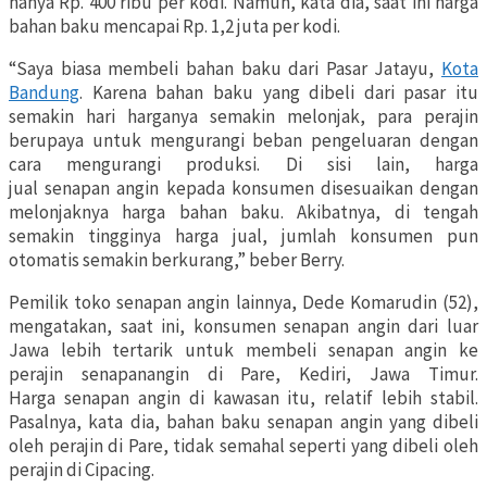
hanya Rp. 400 ribu per kodi. Namun, kata dia, saat ini harga
bahan baku mencapai Rp. 1,2 juta per kodi.
“Saya biasa membeli bahan baku dari Pasar Jatayu,
Kota
Bandung
. Karena bahan baku yang dibeli dari pasar itu
semakin hari harganya semakin melonjak, para perajin
berupaya untuk mengurangi beban pengeluaran dengan
cara mengurangi produksi. Di sisi lain, harga
jual senapan angin kepada konsumen disesuaikan dengan
melonjaknya harga bahan baku. Akibatnya, di tengah
semakin tingginya harga jual, jumlah konsumen pun
otomatis semakin berkurang,” beber Berry.
Pemilik toko senapan angin lainnya, Dede Komarudin (52),
mengatakan, saat ini, konsumen senapan angin dari luar
Jawa lebih tertarik untuk membeli senapan angin ke
perajin senapanangin di Pare, Kediri, Jawa Timur.
Harga senapan angin di kawasan itu, relatif lebih stabil.
Pasalnya, kata dia, bahan baku senapan angin yang dibeli
oleh perajin di Pare, tidak semahal seperti yang dibeli oleh
perajin di Cipacing.