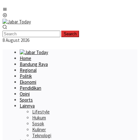
Skip
Mobile
to
Menu
content
Search
8 August 2026
Home
Bandung Raya
Regional
Politik
Ekonomi
Pendidikan
Opini
Sports
Lainnya
Lifestyle
Hukum
Sosok
Kuliner
Teknologi