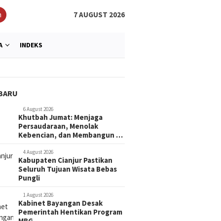
h
7 AUGUST 2026
A
INDEKS
BARU
6 August 2026
Khutbah Jumat: Menjaga
Persaudaraan, Menolak
Kebencian, dan Membangun …
4 August 2026
Kabupaten Cianjur Pastikan
Seluruh Tujuan Wisata Bebas
Pungli
1 August 2026
Kabinet Bayangan Desak
Pemerintah Hentikan Program
MBG