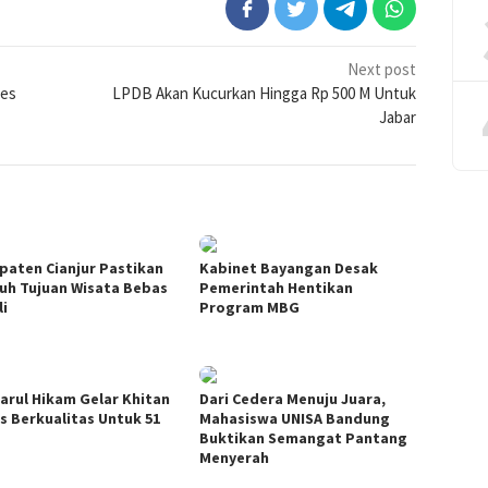
Next post
tes
LPDB Akan Kucurkan Hingga Rp 500 M Untuk
Jabar
paten Cianjur Pastikan
Kabinet Bayangan Desak
ruh Tujuan Wisata Bebas
Pemerintah Hentikan
li
Program MBG
arul Hikam Gelar Khitan
Dari Cedera Menuju Juara,
s Berkualitas Untuk 51
Mahasiswa UNISA Bandung
Buktikan Semangat Pantang
Menyerah