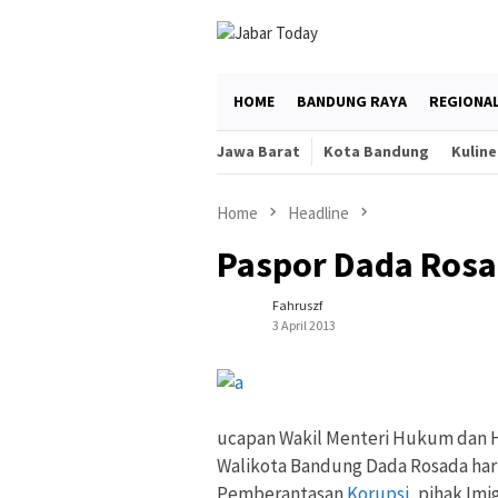
Skip
to
content
HOME
BANDUNG RAYA
REGIONA
Jawa Barat
Kota Bandung
Kuline
Home
Headline
Paspor Dada Rosa
Fahruszf
3 April 2013
ucapan Wakil Menteri Hukum dan 
Walikota Bandung Dada Rosada haru
Pemberantasan
Korupsi
, pihak Im