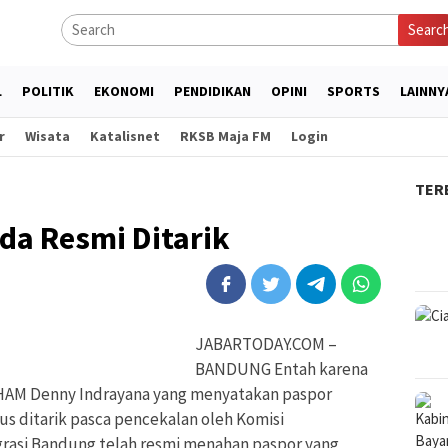
Searc
L
POLITIK
EKONOMI
PENDIDIKAN
OPINI
SPORTS
LAINNY
r
Wisata
Katalisnet
RKSB Maja FM
Login
TER
da Resmi Ditarik
JABARTODAY.COM –
BANDUNG Entah karena
HAM Denny Indrayana yang menyatakan paspor
s ditarik pasca pencekalan oleh Komisi
igrasi Bandung telah resmi menahan paspor yang