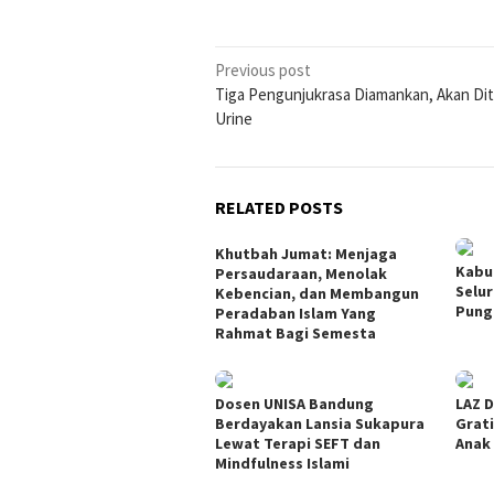
Post
Previous post
Tiga Pengunjukrasa Diamankan, Akan Di
navigation
Urine
RELATED POSTS
Khutbah Jumat: Menjaga
Kabu
Persaudaraan, Menolak
Selu
Kebencian, dan Membangun
Pung
Peradaban Islam Yang
Rahmat Bagi Semesta
Dosen UNISA Bandung
LAZ D
Berdayakan Lansia Sukapura
Grati
Lewat Terapi SEFT dan
Anak
Mindfulness Islami