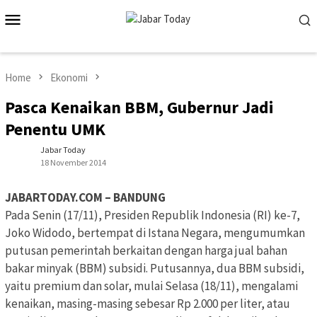
Skip
Mobile
to
Menu
content
Home
Ekonomi
Pasca Kenaikan BBM, Gubernur Jadi
Penentu UMK
Jabar Today
18 November 2014
JABARTODAY.COM – BANDUNG
Pada Senin (17/11), Presiden Republik Indonesia (RI) ke-7,
Joko Widodo, bertempat di Istana Negara, mengumumkan
putusan pemerintah berkaitan dengan harga jual bahan
bakar minyak (BBM) subsidi. Putusannya, dua BBM subsidi,
yaitu premium dan solar, mulai Selasa (18/11), mengalami
kenaikan, masing-masing sebesar Rp 2.000 per liter, atau