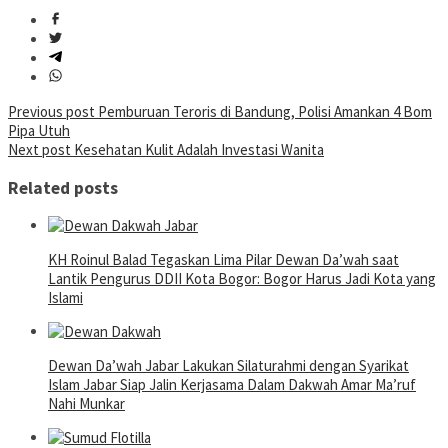
Post
Previous post
Pemburuan Teroris di Bandung, Polisi Amankan 4 Bom
Pipa Utuh
navigation
Next post
Kesehatan Kulit Adalah Investasi Wanita
Related posts
KH Roinul Balad Tegaskan Lima Pilar Dewan Da’wah saat
Lantik Pengurus DDII Kota Bogor: Bogor Harus Jadi Kota yang
Islami
Dewan Da’wah Jabar Lakukan Silaturahmi dengan Syarikat
Islam Jabar Siap Jalin Kerjasama Dalam Dakwah Amar Ma’ruf
Nahi Munkar