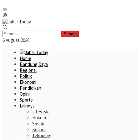
Skip
Mobile
to
Menu
content
Search
6 August 2026
Home
Bandung Raya
Regional
Politik
Ekonomi
Pendidikan
Opini
Sports
Lainnya
Lifestyle
Hukum
Sosok
Kuliner
Teknologi