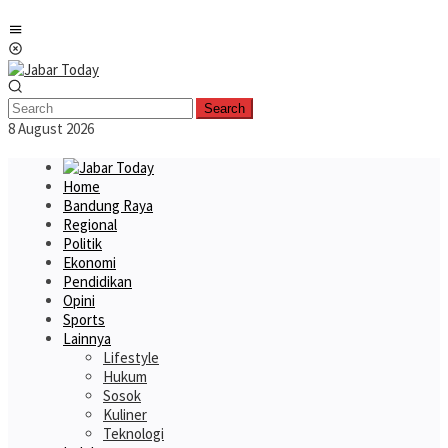
Skip
Mobile
to
Menu
content
Search
8 August 2026
Home
Bandung Raya
Regional
Politik
Ekonomi
Pendidikan
Opini
Sports
Lainnya
Lifestyle
Hukum
Sosok
Kuliner
Teknologi