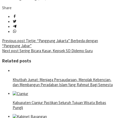
Share
Post
Previous post
Tjetje: “Panggung Jakarta” Berbeda dengan
“Panggung Jabar”
navigation
Next post
Sering Bicara Kasar, Kepsek SD Didemo Guru
Related posts
Khutbah Jumat: Menjaga Persaudaraan, Menolak Kebencian,
dan Membangun Peradaban Islam Yang Rahmat Bagi Semesta
Kabupaten Cianjur Pastikan Seluruh Tujuan Wisata Bebas
Pungli