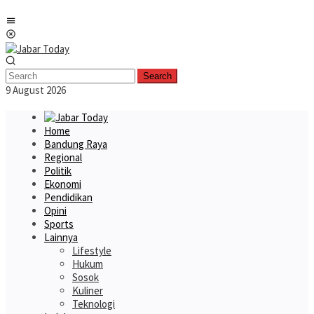
Skip
Mobile
to
Menu
content
Search
9 August 2026
Home
Bandung Raya
Regional
Politik
Ekonomi
Pendidikan
Opini
Sports
Lainnya
Lifestyle
Hukum
Sosok
Kuliner
Teknologi