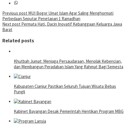
Post
Previous post
MUI Bogor Umat Islam Agar Saling Menghormati
Perbedaan Seputar Penetapan 1 Ramadhan
navigation
Next post
Permata Hati, Dacin Inovatif Kebanggaan Keluarga Jawa
Barat
Related posts
Khutbah Jumat: Menjaga Persaudaraan, Menolak Kebencian,
dan Membangun Peradaban Islam Yang Rahmat Bagi Semesta
Kabupaten Cianjur Pastikan Seluruh Tujuan Wisata Bebas
Pungli
Kabinet Bayangan Desak Pemerintah Hentikan Program MBG