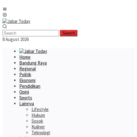
Skip
Mobile
to
Menu
content
Search
8 August 2026
Home
Bandung Raya
Regional
Politik
Ekonomi
Pendidikan
Opini
Sports
Lainnya
Lifestyle
Hukum
Sosok
Kuliner
Teknologi