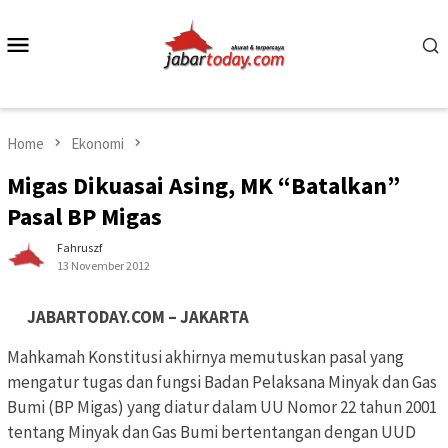
Skip
to
Mobile
content
Menu
Home
Ekonomi
Migas Dikuasai Asing, MK “Batalkan”
Pasal BP Migas
Fahruszf
13 November 2012
JABARTODAY.COM – JAKARTA
Mahkamah Konstitusi akhirnya memutuskan pasal yang
mengatur tugas dan fungsi Badan Pelaksana Minyak dan Gas
Bumi (BP Migas) yang diatur dalam UU Nomor 22 tahun 2001
tentang Minyak dan Gas Bumi bertentangan dengan UUD