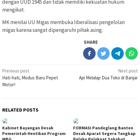
dengan UUD 1945 dan tidak memiliki kekuatan hukum
mengikat.
MK menilai UU Migas membuka liberalisasi pengelolan
migas karena sangat dipengaruhi pihak asing.
SHARE
Post
Previous post
Next post
Hati-hati, Modus Baru Pepet
Api Melalap Dua Toko di Banjar
navigation
Motor!
RELATED POSTS
Kabinet Bayangan Desak
FORMASI Pandeglang Banten
Pemerintah Hentikan Program
Desak Aparat Segera Tangkap
MBG
Pelaku Pelaknat Sahabat